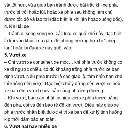
sát tốt hơn, vừa giúp bạn tránh được bất trắc khi xe phía
trước bị trôi hoặc lùi, hoặc xe phía sau không làm chủ
được tốc độ và lao tới (đặc biệt là khi lên hoặc xuống dốc).
4. Khi lái xe
– Tránh đi song song với các loại xe quá khổ này, đặc biệt
là khi vào khúc cua gấp, đề phòng trường hợp bị “cướp
làn” hoặc bị đuôi xe này quệt vào.
5. Vượt xe
– Chỉ vượt xe container, xe móc… khi phía trước không có
xe đi ngược chiều, có đủ khoảng trống phía trước xe bạn
định vượt. Nếu phía trước là các giao lộ, tầm nhìn hạn chế
thì không nên vượt. Đặc biệt chú ý đừng nên vượt xe nếu
xe bạn định vượt chưa sẵn sàng nhường đường.
– Khi vượt, bạn cần phát tín hiệu với xe phía trước bằng
đèn pha, còi và đèn báo rẽ để xin vượt. Điều này giúp xe
phía trước nhận biết được vị trí xe bạn để xứ lý tình huống
kịp thời đảm bảo an toàn.
6. Vượt hai hay nhiều xe