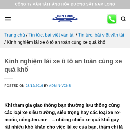
Skip
CÔNG TY VẬN TẢI HÀNG HÓA ĐƯỜNG SẮT NAM LONG
to
content
Trang chủ
/
Tin tức, bài viết vận tải
/
Tin tức, bài viết vận tải
/
Kinh nghiệm lái xe ô tô an toàn cùng xe quá khổ
Kinh nghiệm lái xe ô tô an toàn cùng xe
quá khổ
POSTED ON
28/12/2016
BY
ADMIN-VCNB
Khi tham gia giao thông bạn thường lưu thông cùng
các loại xe siêu trường, siêu trọng hay các loại xe rơ-
moóc, công-ten-nơ… – những chiếc xe quá khổ gay
rất nhiều khó khăn cho việc lái xe của bạn, thậm chí là