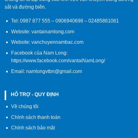
sắt và đường biển.
Tel:
0987 877 555
–
0906940698
– 02485861061
Website:
vantainamlong.com
Website:
vanchuyennambac.com
Facebook của Nam Long:
https://www.facebook.com/vantaiNamLong/
Email:
namlongvtbn@gmail.com
HỖ TRỢ - QUY ĐỊNH
Về chúng tôi
Chính sách thanh toán
Chính sách bảo mật