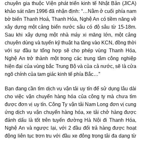
chuyên gia thuộc Viện phát triển kinh tế Nhật Bản (JICA)
khảo sát năm 1996 đã nhận định: “…Nằm ở cuối phía nam
bờ biển Thanh Hoá, Thanh Hóa, Nghệ An có tiềm năng về
xây dựng một cảng biển nước sâu có độ sâu từ 15-18m.
Sau khi xây dựng một nhà máy xi măng lớn, một cảng
chuyên dùng và tuyến kỹ thuật hạ tầng vào KCN, đồng thời
với sự đầu tư tổng hợp sẽ cho phép vùng Thanh Hóa,
Nghệ An trở thành một trong các trung tâm công nghiệp
hiện đại của vùng bắc Trung Bộ và của cả nước, sẽ là cửa
ngõ chính của tam giác kinh tế phía Bắc…”
Bạn đang cần tìm dịch vụ vận tải uy tín để sử dụng lâu dài
cho việc vận chuyển hàng hóa của công ty mà chưa tìm
được đơn vị uy tín. Công Ty vận tải Nam Long đơn vị cung
ứng dịch vụ vận chuyển hàng hóa, xe tải chở hàng được
đánh dấu là tốt trên tuyến đường Hà Nội đi Thanh Hóa,
Nghệ An và ngược lại, với 2 đầu đổi trả hàng được hoạt
động liên tục trơn tru với đầu xe đông trọng tải đa dạng từ