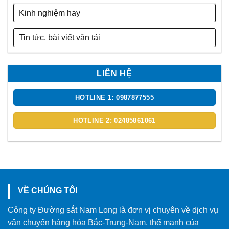
Kinh nghiệm hay
Tin tức, bài viết vận tải
LIÊN HỆ
HOTLINE 1: 0987877555
HOTLINE 2: 02485861061
VỀ CHÚNG TÔI
Công ty Đường sắt Nam Long là đơn vị chuyên về dịch vụ
vận chuyển hàng hóa Bắc-Trung-Nam, thế mạnh của