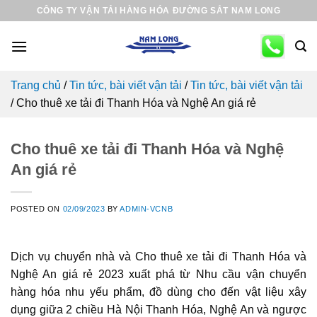
Skip
CÔNG TY VẬN TẢI HÀNG HÓA ĐƯỜNG SẮT NAM LONG
to
content
Trang chủ
/
Tin tức, bài viết vận tải
/
Tin tức, bài viết vận tải
/
Cho thuê xe tải đi Thanh Hóa và Nghệ An giá rẻ
Cho thuê xe tải đi Thanh Hóa và Nghệ
An giá rẻ
POSTED ON
02/09/2023
BY
ADMIN-VCNB
Dịch vụ chuyển nhà và Cho thuê xe tải đi Thanh Hóa và
Nghệ An giá rẻ 2023 xuất phá từ Nhu cầu vận chuyển
hàng hóa nhu yếu phẩm, đồ dùng cho đến vật liệu xây
dụng giữa 2 chiều Hà Nội Thanh Hóa, Nghệ An và ngược