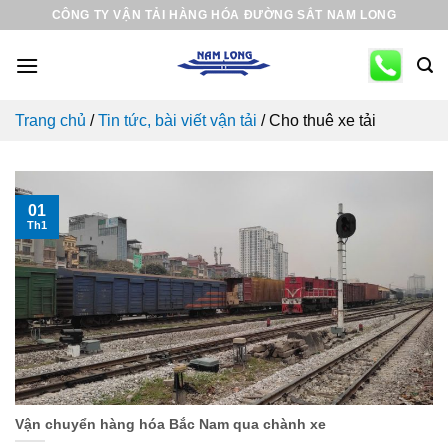
Skip
CÔNG TY VẬN TẢI HÀNG HÓA ĐƯỜNG SẮT NAM LONG
to
content
Trang chủ
/
Tin tức, bài viết vận tải
/
Cho thuê xe tải
01
Th1
Vận chuyển hàng hóa Bắc Nam qua chành xe