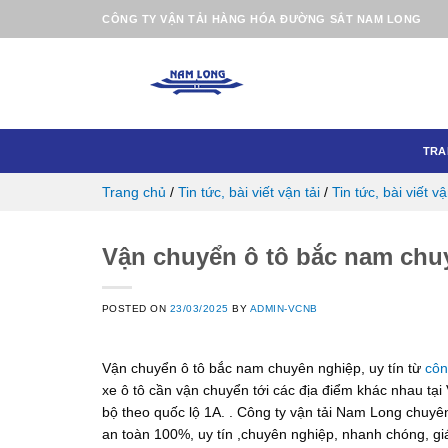
Skip
CÔNG TY VẬN TẢI HÀNG HÓA ĐƯỜNG SẮT NAM LONG
to
content
TRA
Trang chủ
/
Tin tức, bài viết vận tải
/
Tin tức, bài viết vậ
Vận chuyển ô tô bắc nam chuy
POSTED ON
23/03/2025
BY
ADMIN-VCNB
Vận chuyển ô tô bắc nam chuyên nghiệp, uy tín từ
côn
xe ô tô cần vận chuyển tới các địa điểm khác nhau tại
bộ theo quốc lộ 1A. . Công ty vận tải Nam Long chuyê
an toàn 100%, uy tín ,chuyên nghiệp, nhanh chóng, gi