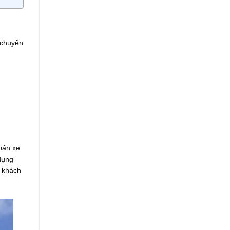
 chuyển
bán xe
 dụng
i khách