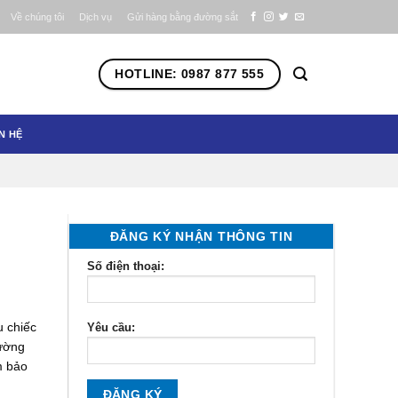
Về chúng tôi
Dịch vụ
Gửi hàng bằng đường sắt
HOTLINE: 0987 877 555
N HỆ
ĐĂNG KÝ NHẬN THÔNG TIN
Số điện thoại:
u chiếc
Yêu cầu:
đường
m bảo