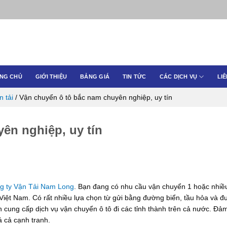
NG CHỦ
GIỚI THIỆU
BẢNG GIÁ
TIN TỨC
CÁC DỊCH VỤ
LIÊ
n tải
/
Vận chuyển ô tô bắc nam chuyên nghiệp, uy tín
ên nghiệp, uy tín
g ty Vận Tải Nam Long
. Bạn đang có nhu cầu vận chuyển 1 hoặc nhiề
 Việt Nam. Có rất nhiều lựa chọn từ gửi bằng đường biển, tầu hỏa và 
n cung cấp dịch vụ vận chuyển ô tô đi các tỉnh thành trên cả nước. Đả
á cả cạnh tranh.