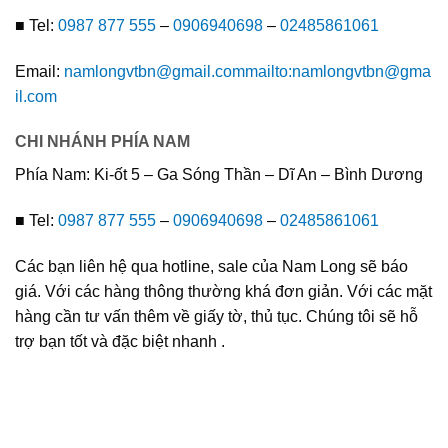
■ Tel:
0987 877 555
–
0906940698
–
02485861061
Email:
namlongvtbn@gmail.com
mailto:namlongvtbn@gma
il.com
CHI NHÁNH PHÍA NAM
Phía Nam: Ki-ốt 5 – Ga Sóng Thần – Dĩ An – Bình Dương
■ Tel:
0987 877 555
–
0906940698
–
02485861061
Các bạn liên hệ qua hotline, sale của Nam Long sẽ báo
giá. Với các hàng thông thường khá đơn giản. Với các mặt
hàng cần tư vấn thêm về giấy tờ, thủ tục. Chúng tôi sẽ hỗ
trợ bạn tốt và đặc biệt nhanh .