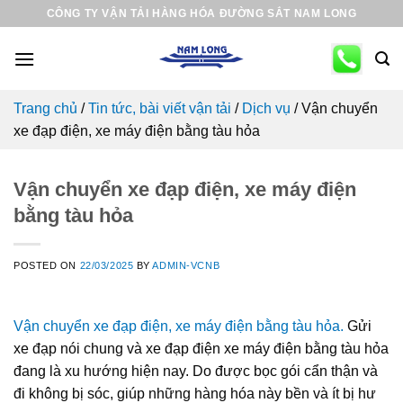
Skip
CÔNG TY VẬN TẢI HÀNG HÓA ĐƯỜNG SẮT NAM LONG
to
content
Trang chủ
/
Tin tức, bài viết vận tải
/
Dịch vụ
/
Vận chuyển
xe đạp điện, xe máy điện bằng tàu hỏa
Vận chuyển xe đạp điện, xe máy điện
bằng tàu hỏa
POSTED ON
22/03/2025
BY
ADMIN-VCNB
Vận chuyển xe đạp điện, xe máy điện bằng tàu hỏa.
Gửi
xe đạp nói chung và xe đạp điện xe máy điện bằng tàu hỏa
đang là xu hướng hiện nay. Do được bọc gói cẩn thận và
đi không bị sóc, giúp những hàng hóa này bền và ít bị hư