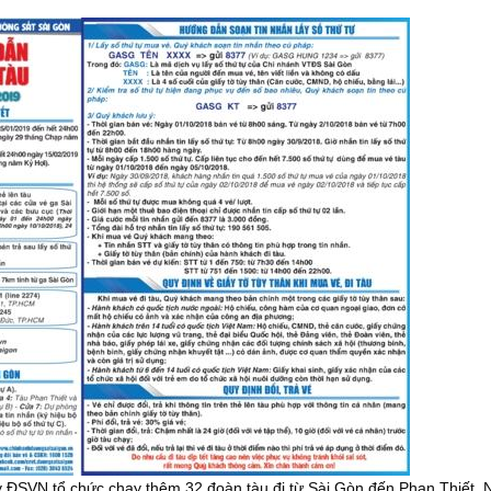
y ĐSVN tổ chức chạy thêm 32 đoàn tàu đi từ Sài Gòn đến Phan Thiết, 