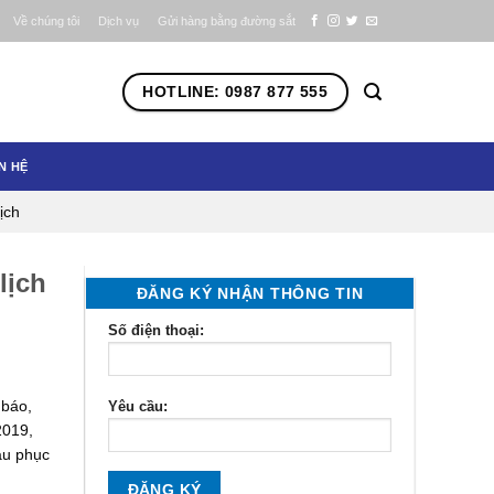
Về chúng tôi
Dịch vụ
Gửi hàng bằng đường sắt
HOTLINE: 0987 877 555
N HỆ
ịch
lịch
ĐĂNG KÝ NHẬN THÔNG TIN
Số điện thoại:
 báo,
Yêu cầu:
2019,
àu phục