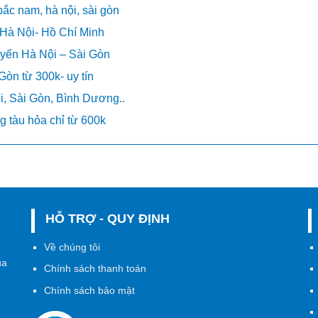
ắc nam, hà nội, sài gòn
Hà Nội- Hồ Chí Minh
yến Hà Nội – Sài Gòn
òn từ 300k- uy tín
, Sài Gòn, Bình Dương..
g tàu hỏa chỉ từ 600k
HỖ TRỢ - QUY ĐỊNH
h
Về chúng tôi
ủa
Chính sách thanh toán
Chính sách bảo mật