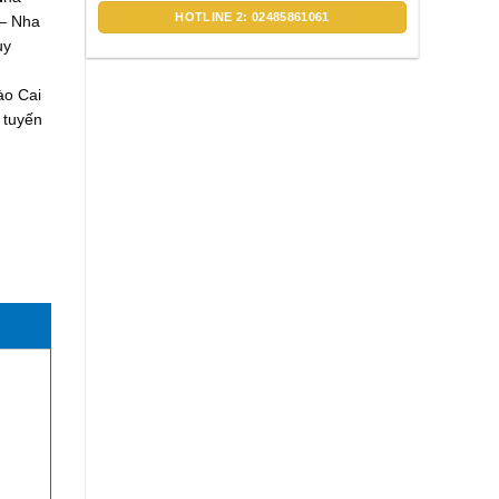
HOTLINE 2: 02485861061
 – Nha
uy
ào Cai
 tuyến