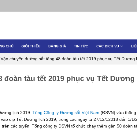
NG CHỦ
GIỚI THIỆU
BẢNG GIÁ
TIN TỨC
CÁC DỊCH VỤ
LIÊ
/
Vận chuyển đường sắt tăng 48 đoàn tàu tết 2019 phục vụ Tết Dương l
 đoàn tàu tết 2019 phục vụ Tết Dương 
Dương lịch 2019.
Tổng Công ty Đường sắt Việt Nam
(ĐSVN) vừa thông
vào dịp Tết Dương lịch 2019, trong các ngày từ 27/12/12018 đến 1/1/
 trên các tuyến, Tổng công ty ĐSVN tổ chức chạy thêm gần 50 đoàn t