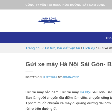
Skip
CÔNG TY VẬN TẢI HÀNG HÓA ĐƯỜNG SẮT NAM LONG
to
content
TRA
Trang chủ
/
Tin tức, bài viết vận tải
/
Dịch vụ
/
Gửi xe m
Gửi xe máy Hà Nội Sài Gòn- B
POSTED ON
12/07/2026
BY
ADMIN-VCNB
Gửi xe máy bắc nam, Gửi xe máy
Hà Nội
Sài Gòn- Bản
Bạn là người chuyển địa điểm làm việc, chuyển công tá
Tphcm muốn chuyển xe máy đi quãng đường dài hơn 100
rủi ro trên đường đi.