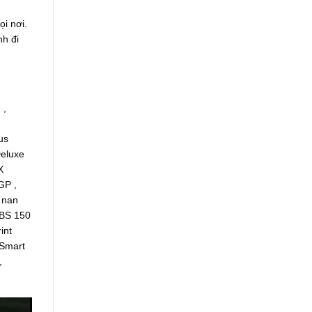
i nơi.
nh đi
 ,
us
Deluxe
X
GP ,
h nan
ABS 150
int
 Smart
,