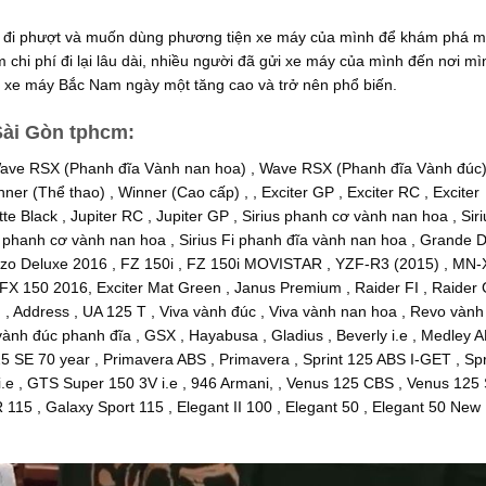
ịch, đi phượt và muốn dùng phương tiện xe máy của mình để khám phá mọ
 chi phí đi lại lâu dài, nhiều người đã gửi xe máy của mình đến nơi mì
ển xe máy Bắc Nam ngày một tăng cao và trở nên phổ biến.
Sài Gòn tphcm:
ave RSX (Phanh đĩa Vành nan hoa) , Wave RSX (Phanh đĩa Vành đúc)
er (Thể thao) , Winner (Cao cấp) , , Exciter GP , Exciter RC , Exciter
tte Black , Jupiter RC , Jupiter GP , Sirius phanh cơ vành nan hoa , Siri
Fi phanh cơ vành nan hoa , Sirius Fi phanh đĩa vành nan hoa , Grande 
uzo Deluxe 2016 , FZ 150i , FZ 150i MOVISTAR , YZF-R3 (2015) , MN-
FX 150 2016, Exciter Mat Green , Janus Premium , Raider FI , Raider 
r , , Address , UA 125 T , Viva vành đúc , Viva vành nan hoa , Revo vàn
nh đúc phanh đĩa , GSX , Hayabusa , Gladius , Beverly i.e , Medley 
 SE 70 year , Primavera ABS , Primavera , Sprint 125 ABS I-GET , Spr
.e , GTS Super 150 3V i.e , 946 Armani, , Venus 125 CBS , Venus 125
 115 , Galaxy Sport 115 , Elegant II 100 , Elegant 50 , Elegant 50 New 