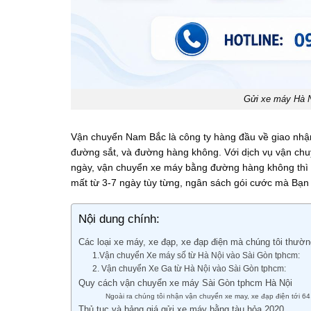
Gửi xe máy Hà N
Vận chuyển Nam Bắc là công ty hàng đầu về giao nhận,
đường sắt, và đường hàng không. Với dịch vụ vận ch
ngày, vận chuyển xe máy bằng đường hàng không thì c
mất từ 3-7 ngày tùy từng, ngân sách gói cước mà Bạ
Nội dung chính:
Các loại xe máy, xe đạp, xe đạp điện mà chúng tôi thườ
1.Vận chuyển Xe máy số từ Hà Nội vào Sài Gòn tphcm:
2. Vận chuyển Xe Ga từ Hà Nội vào Sài Gòn tphcm:
Quy cách vận chuyển xe máy Sài Gòn tphcm Hà Nội
Ngoài ra chúng tôi nhận vận chuyển xe may, xe đạp điện tới 64
Thủ tục và bảng giá gửi xe máy bằng tàu hỏa 2020