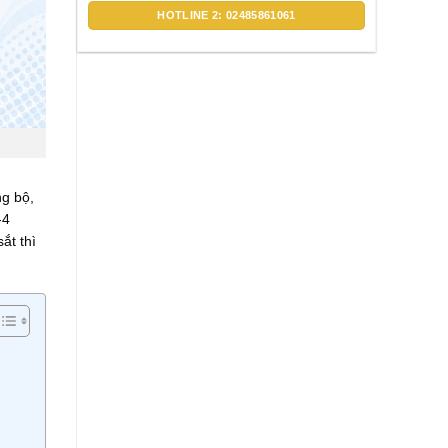
HOTLINE 2: 02485861061
ng bộ,
-4
ắt thì