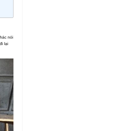
hác nói
i lại