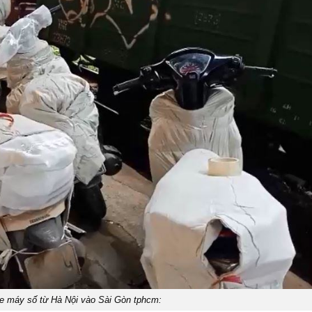
e máy số từ Hà Nội vào Sài Gòn tphcm: