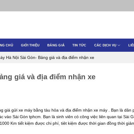
NG CHỦ
GIỚI THIỆU
BẢNG GIÁ
TIN TỨC
CÁC DỊCH VỤ
LIÊ
áy Hà Nội Sài Gòn- Bảng giá và địa điểm nhận xe
ảng giá và địa điểm nhận xe
g giá gửi xe máy bằng tàu hỏa và địa điểm nhận xe máy . Bạn là dân 
c vào Sài Gòn tphcm. Bạn là sinh viên có công việc liên quan tại Sài 
0 Km tiết kiệm được chi phí, tiêt kiệm được thời gian đồng thời giảm