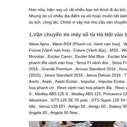
Hơn nữa, hiện nay có rất nhiều bạn trẻ thích đi du l
Nhưng do có nhiều địa điểm xa xôi hoặc muốn tiết kiệm
du lịch, công tác. Chính vì vậy mà nhu cầu vận chuy
1.Vận chuyển Xe máy số từ Hà Nội vào 
Wave Apha , Wave RSX (Phanh cơ, Vành nan hoa) , W
Future (Vành nan hoa) , Future (Vành đúc) , MSX , Winn
Movistar , Exciter Camo , Exciter Mat Blue , Exciter Ma
phanh đĩa vành nan hoa , Sirius FI vành đúc , Sirius 
2016 , Grande Premium , Acruzo Standard 2016 , Acr
(2015) , Janus Standard 2016 , Janus Deluxe 2016 , T
Axelo , Axelo , Axelo Ecstar , Impulse , Impulse Ecsta
hoa phanh cơ , Revo vành nan hoa phanh đĩa , Revo và
S , Medley ABS 125 S , Medley ABS 125, Primavera 125
Advanture , GTS 125 SE 70 year , GTS Super 125 3V i
Idle , Venus 125 EFI , Amigo 50 , Amigo 50 , Galaxy SR
Angela 50 , Angela 50 New ,