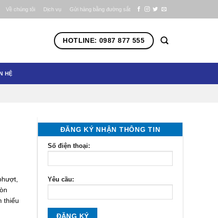
Về chúng tôi
Dịch vụ
Gửi hàng bằng đường sắt
HOTLINE: 0987 877 555
N HỆ
ĐĂNG KÝ NHẬN THÔNG TIN
Số điện thoại:
phượt,
Yêu cầu:
Gòn
 thiểu