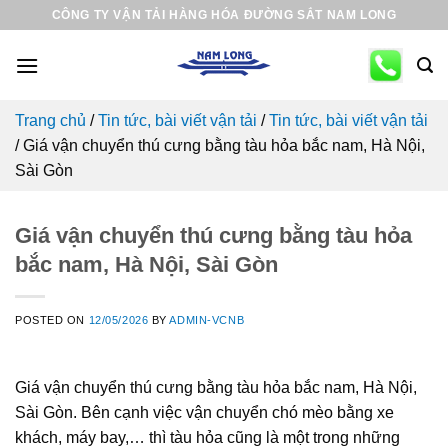
Skip
CÔNG TY VẬN TẢI HÀNG HÓA ĐƯỜNG SẮT NAM LONG
to
content
Trang chủ
/
Tin tức, bài viết vận tải
/
Tin tức, bài viết vận tải
/
Giá vận chuyển thú cưng bằng tàu hỏa bắc nam, Hà Nội,
Sài Gòn
Giá vận chuyển thú cưng bằng tàu hỏa
bắc nam, Hà Nội, Sài Gòn
POSTED ON
12/05/2026
BY
ADMIN-VCNB
Giá vận chuyển thú cưng bằng tàu hỏa bắc nam, Hà Nội,
Sài Gòn. Bên cạnh việc vận chuyển chó mèo bằng xe
khách, máy bay,… thì tàu hỏa cũng là một trong những