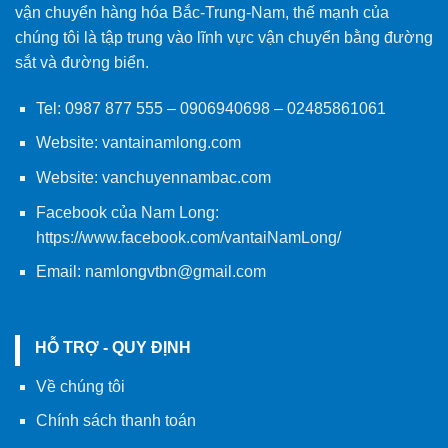
vận chuyển hàng hóa Bắc-Trung-Nam, thế mạnh của
chúng tôi là tập trung vào lĩnh vực vận chuyển bằng đường
sắt và đường biển.
Tel:
0987 877 555
–
0906940698
– 02485861061
Website:
vantainamlong.com
Website:
vanchuyennambac.com
Facebook của Nam Long:
https://www.facebook.com/vantaiNamLong/
Email:
namlongvtbn@gmail.com
HỖ TRỢ - QUY ĐỊNH
Về chúng tôi
Chính sách thanh toán