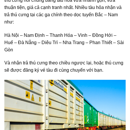
thú cưng nói chung bằng tàu hỏa vừa nhanh gọn, vừa
thuận tiện, giá cả cạnh tranh nhất. Nhiều tàu hỏa nhận và
trả thú cưng tại các ga chính theo dọc tuyến Bắc – Nam
như:
Hà Nội – Nam Định – Thanh Hóa – Vinh – Đồng Hới –
Huế – Đà Nẵng – Diêu Trì – Nha Trang – Phan Thiết – Sài
Gòn
Và nhận trả thú cưng theo chiều ngược lại, hoặc thú cưng
sẽ được đăng ký vé tàu đi cùng chuyến với bạn.