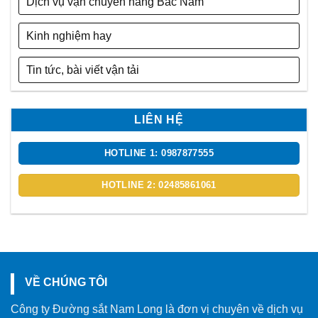
Dịch vụ vận chuyển hàng Bắc Nam
Kinh nghiệm hay
Tin tức, bài viết vận tải
LIÊN HỆ
HOTLINE 1: 0987877555
HOTLINE 2: 02485861061
VỀ CHÚNG TÔI
Công ty Đường sắt Nam Long là đơn vị chuyên về dịch vụ