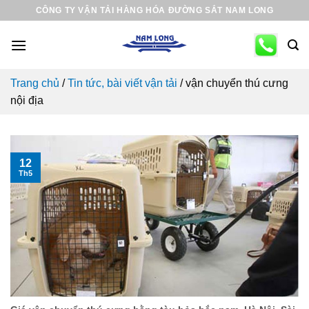
Skip
CÔNG TY VẬN TẢI HÀNG HÓA ĐƯỜNG SẮT NAM LONG
to
content
Trang chủ
/
Tin tức, bài viết vận tải
/
vận chuyển thú cưng
nội địa
12
Th5