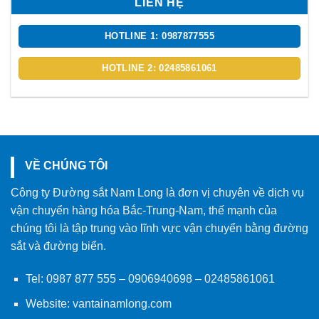
LIÊN HỆ
HOTLINE 1: 0987877555
HOTLINE 2: 02485861061
VỀ CHÚNG TÔI
Công ty Đường sắt Nam Long là đơn vị chuyên về dịch vụ
vận chuyển hàng hóa Bắc-Trung-Nam, thế mạnh của
chúng tôi là tập trung vào lĩnh vực vận chuyển bằng đường
sắt và đường biển.
Tel:
0987 877 555
–
0906940698
– 02485861061
Website:
vantainamlong.com