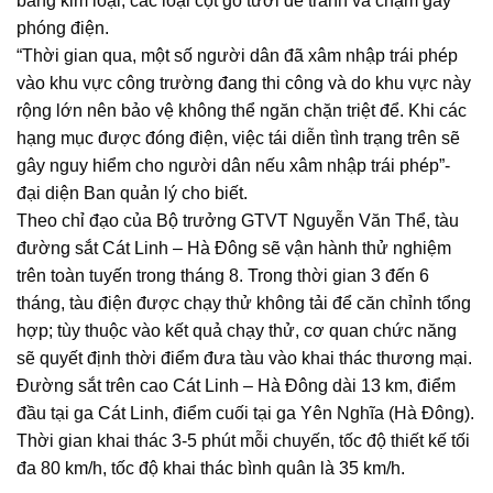
bằng kim loại, các loại cột gỗ tươi để tránh va chạm gây
phóng điện.
“Thời gian qua, một số người dân đã xâm nhập trái phép
vào khu vực công trường đang thi công và do khu vực này
rộng lớn nên bảo vệ không thể ngăn chặn triệt để. Khi các
hạng mục được đóng điện, việc tái diễn tình trạng trên sẽ
gây nguy hiểm cho người dân nếu xâm nhập trái phép”-
đại diện Ban quản lý cho biết.
Theo chỉ đạo của Bộ trưởng GTVT Nguyễn Văn Thể, tàu
đường sắt Cát Linh – Hà Đông sẽ vận hành thử nghiệm
trên toàn tuyến trong tháng 8. Trong thời gian 3 đến 6
tháng, tàu điện được chạy thử không tải để căn chỉnh tổng
hợp; tùy thuộc vào kết quả chạy thử, cơ quan chức năng
sẽ quyết định thời điểm đưa tàu vào khai thác thương mại.
Đường sắt trên cao Cát Linh – Hà Đông dài 13 km, điểm
đầu tại ga Cát Linh, điểm cuối tại ga Yên Nghĩa (Hà Đông).
Thời gian khai thác 3-5 phút mỗi chuyến, tốc độ thiết kế tối
đa 80 km/h, tốc độ khai thác bình quân là 35 km/h.