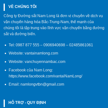
VỀ CHÚNG TÔI
Công ty Đường sắt Nam Long là đơn vị chuyên về dịch vụ
vận chuyển hàng hóa Bắc-Trung-Nam, thế mạnh của
chúng tôi là tập trung vào lĩnh vực vận chuyển bằng đường
sắt và đường biển.
Tel:
0987 877 555
–
0906940698
– 02485861061
Website:
vantainamlong.com
Website:
vanchuyennambac.com
Facebook của Nam Long:
https://www.facebook.com/vantaiNamLong/
Email:
namlongvtbn@gmail.com
HỖ TRỢ - QUY ĐỊNH