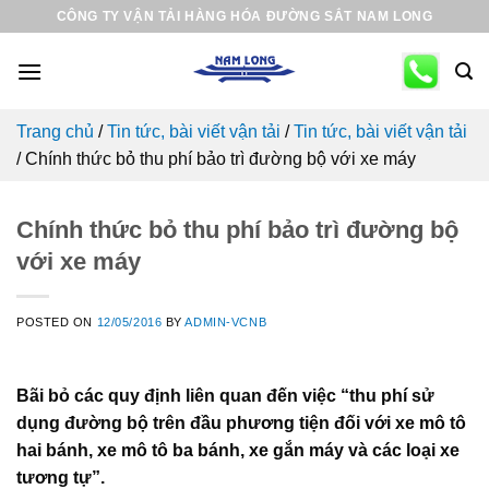
Skip
CÔNG TY VẬN TẢI HÀNG HÓA ĐƯỜNG SẮT NAM LONG
to
content
Trang chủ
/
Tin tức, bài viết vận tải
/
Tin tức, bài viết vận tải
/
Chính thức bỏ thu phí bảo trì đường bộ với xe máy
Chính thức bỏ thu phí bảo trì đường bộ
với xe máy
POSTED ON
12/05/2016
BY
ADMIN-VCNB
Bãi bỏ các quy định liên quan đến việc “thu phí sử
dụng đường bộ trên đầu phương tiện đối với xe mô tô
hai bánh, xe mô tô ba bánh, xe gắn máy và các loại xe
tương tự”.