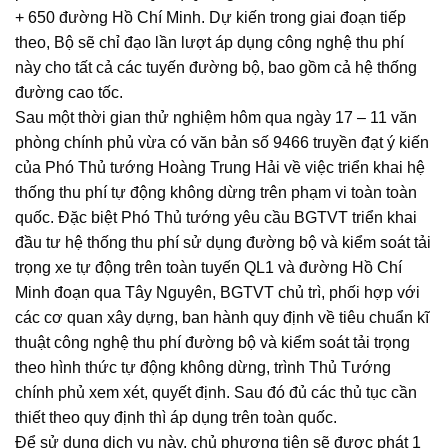
+ 650 đường Hồ Chí Minh. Dự kiến trong giai đoạn tiếp
theo, Bộ sẽ chỉ đạo lần lượt áp dụng công nghệ thu phí
này cho tất cả các tuyến đường bộ, bao gồm cả hệ thống
đường cao tốc.
Sau một thời gian thử nghiệm hôm qua ngày 17 – 11 văn
phòng chính phủ vừa có văn bản số 9466 truyền đạt ý kiến
của Phó Thủ tướng Hoàng Trung Hải về việc triển khai hệ
thống thu phí tự động không dừng trên phạm vi toàn toàn
quốc. Đặc biệt Phó Thủ tướng yêu cầu BGTVT triển khai
đầu tư hệ thống thu phí sử dụng đường bộ và kiểm soát tải
trọng xe tự động trên toàn tuyến QL1 và đường Hồ Chí
Minh đoạn qua Tây Nguyên, BGTVT chủ trì, phối hợp với
các cơ quan xây dựng, ban hành quy định về tiêu chuẩn kĩ
thuật công nghệ thu phí đường bộ và kiểm soát tải trọng
theo hình thức tự động không dừng, trình Thủ Tướng
chính phủ xem xét, quyết định. Sau đó đủ các thủ tục cần
thiết theo quy định thì áp dụng trên toàn quốc.
Để sử dụng dich vụ này, chủ phương tiện sẽ được phát 1