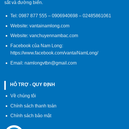
sắt và đường biển.
Tel:
0987 877 555
–
0906940698
– 02485861061
Website:
vantainamlong.com
Website:
vanchuyennambac.com
Facebook của Nam Long:
https://www.facebook.com/vantaiNamLong/
Email:
namlongvtbn@gmail.com
HỖ TRỢ - QUY ĐỊNH
Về chúng tôi
Chính sách thanh toán
Chính sách bảo mật