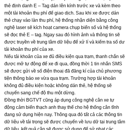
thẻ định danh E – Tag dán lên kính trước xe và kèm theo
một tài khoản thu phí để giao dịch. Sau khi xe được dán
thẻ chạy vào làn thu phí, hệ thống nhận diện bằng công
nghệ laser sẽ kích hoạt camera chụp biển số và hệ thống
sẽ đọc thẻ E – tag. Ngay sau đó hình ảnh và thông tin sẽ
được truyền về trung tâm dữ liệu để xử lí và kiểm tra số dư
tải khoản thu phí của xe.
Nếu tải khoản của xe đủ điều kiện qua trạm, thanh chắn sẽ
được mở tự động để xe đi qua, đồng thời 1 tin nhắn SMS
sẽ được gửi về số điện thoaị đã đăng kí của chủ phương
tiện thông báo xe vừa qua trạm. Trường hợp tài khoản
không đủ điều kiện hoặc không dán thẻ, hệ thống sẽ
chuyển sang chế độ thu một dừng.
Đồng thời BGTVT cũng áp dụng công nghệ cân xe tự
động cảm biến thạch anh thay thế cho hệ thống cân tĩnh
đang sử dụng hiện nay. Thông qua đó tất cả các thông tin
dữ liệu về tải trọng sẽ được chuyển về lưu dữ tại trung tâm
dữ liệu, kết quả cân sẽ được sử dụng để sử phạt các