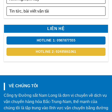
Tin tức, bài viết vận tải
LIÊN HỆ
HOTLINE 1: 0987877555
HOTLINE 2: 02485861061
VỀ CHÚNG TÔI
Công ty Đường sắt Nam Long là đơn vị chuyên về dịch vụ
vận chuyển hàng hóa Bắc-Trung-Nam, thế mạnh của
chúng tôi là tập trung vào lĩnh vực vận chuyển bằng đường