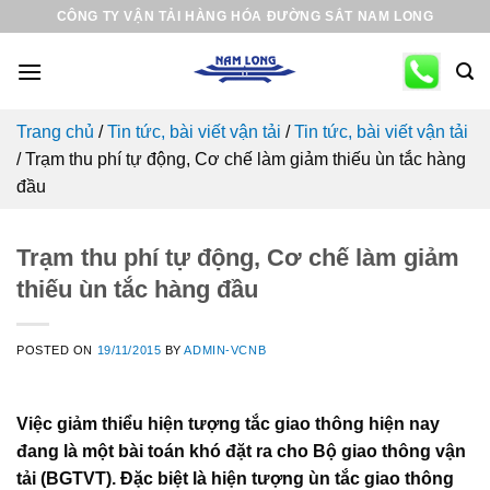
Skip
CÔNG TY VẬN TẢI HÀNG HÓA ĐƯỜNG SẮT NAM LONG
to
content
Trang chủ
/
Tin tức, bài viết vận tải
/
Tin tức, bài viết vận tải
/
Trạm thu phí tự động, Cơ chế làm giảm thiếu ùn tắc hàng
đầu
Trạm thu phí tự động, Cơ chế làm giảm
thiếu ùn tắc hàng đầu
POSTED ON
19/11/2015
BY
ADMIN-VCNB
Việc giảm thiểu hiện tượng tắc giao thông hiện nay
đang là một bài toán khó đặt ra cho Bộ giao thông vận
tải (BGTVT). Đặc biệt là hiện tượng ùn tắc giao thông