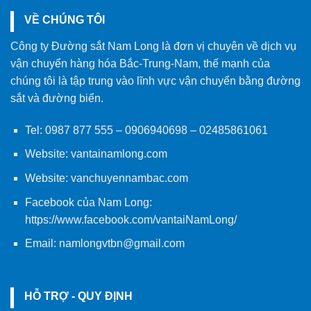
VỀ CHÚNG TÔI
Công ty Đường sắt Nam Long là đơn vị chuyên về dịch vụ
vận chuyển hàng hóa Bắc-Trung-Nam, thế mạnh của
chúng tôi là tập trung vào lĩnh vực vận chuyển bằng đường
sắt và đường biển.
Tel:
0987 877 555
–
0906940698
– 02485861061
Website:
vantainamlong.com
Website:
vanchuyennambac.com
Facebook của Nam Long:
https://www.facebook.com/vantaiNamLong/
Email:
namlongvtbn@gmail.com
HỖ TRỢ - QUY ĐỊNH