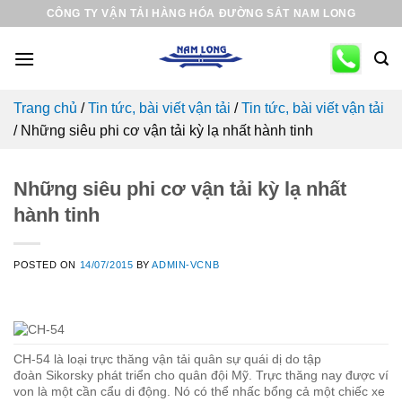
Skip
CÔNG TY VẬN TẢI HÀNG HÓA ĐƯỜNG SẮT NAM LONG
to
content
Trang chủ
/
Tin tức, bài viết vận tải
/
Tin tức, bài viết vận tải
/
Những siêu phi cơ vận tải kỳ lạ nhất hành tinh
Những siêu phi cơ vận tải kỳ lạ nhất
hành tinh
POSTED ON
14/07/2015
BY
ADMIN-VCNB
CH-54 là loại trực thăng vận tải quân sự quái dị do tập
đoàn Sikorsky phát triển cho quân đội Mỹ. Trực thăng nay được ví
von là một cần cẩu di động. Nó có thể nhấc bổng cả một chiếc xe