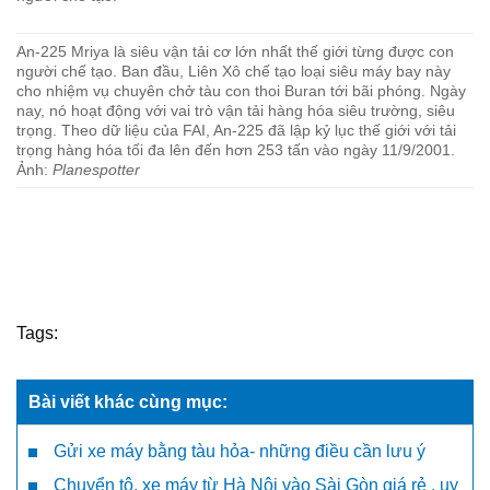
An-225 Mriya là siêu vận tải cơ lớn nhất thế giới từng được con
người chế tạo. Ban đầu, Liên Xô chế tạo loại siêu máy bay này
cho nhiệm vụ chuyên chở tàu con thoi Buran tới bãi phóng. Ngày
nay, nó hoạt động với vai trò vận tải hàng hóa siêu trường, siêu
trọng. Theo dữ liệu của FAI, An-225 đã lập kỷ lục thế giới với tải
trọng hàng hóa tối đa lên đến hơn 253 tấn vào ngày 11/9/2001.
Ảnh:
Planespotter
Tags:
Bài viết khác cùng mục:
Gửi xe máy bằng tàu hỏa- những điều cần lưu ý
Chuyển tô, xe máy từ Hà Nội vào Sài Gòn giá rẻ , uy