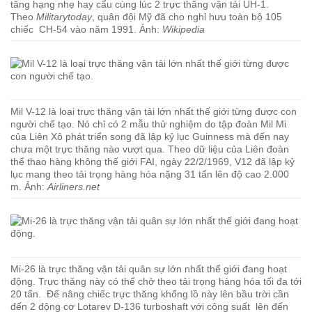
tăng hạng nhẹ hay cẩu cùng lúc 2 trực thăng vận tải UH-1.
Theo
Militarytoday
, quân đội Mỹ đã cho nghỉ hưu toàn bộ 105
chiếc CH-54 vào năm 1991. Ảnh:
Wikipedia
Mil V-12 là loại trực thăng vận tải lớn nhất thế giới từng được con
người chế tạo. Nó chỉ có 2 mẫu thử nghiệm do tập đoàn Mil Mi
của Liên Xô phát triển song đã lập kỷ lục Guinness mà đến nay
chưa một trực thăng nào vượt qua. Theo dữ liệu của Liên đoàn
thể thao hàng không thế giới FAI, ngày 22/2/1969, V12 đã lập kỷ
lục mang theo tải trọng hàng hóa nặng 31 tấn lên độ cao 2.000
m. Ảnh:
Airliners.net
Mi-26 là trực thăng vận tải quân sự lớn nhất thế giới đang hoạt
động. Trực thăng này có thể chở theo tải trọng hàng hóa tối đa tới
20 tấn. Để nâng chiếc trực thăng khổng lồ này lên bầu trời cần
đến 2 động cơ Lotarev D-136 turboshaft với công suất lên đến