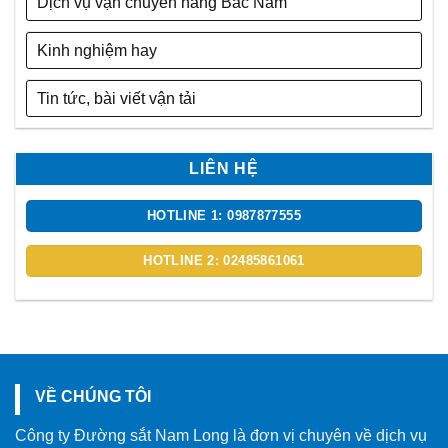
Dịch vụ vận chuyển hàng Bắc Nam
Kinh nghiệm hay
Tin tức, bài viết vận tải
LIÊN HỆ
HOTLINE 1: 0987877555
HOTLINE 2: 02485861061
VỀ CHÚNG TÔI
Công ty Đường sắt Nam Long là đơn vị chuyên về dịch vụ