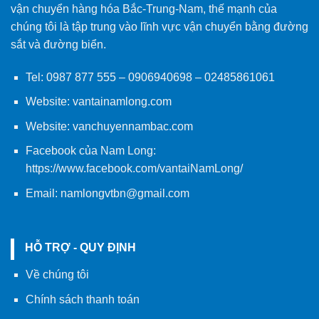
vận chuyển hàng hóa Bắc-Trung-Nam, thế mạnh của
chúng tôi là tập trung vào lĩnh vực vận chuyển bằng đường
sắt và đường biển.
Tel:
0987 877 555
–
0906940698
– 02485861061
Website:
vantainamlong.com
Website:
vanchuyennambac.com
Facebook của Nam Long:
https://www.facebook.com/vantaiNamLong/
Email:
namlongvtbn@gmail.com
HỖ TRỢ - QUY ĐỊNH
Về chúng tôi
Chính sách thanh toán