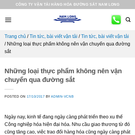
Skip
CÔNG TY VẬN TẢI HÀNG HÓA ĐƯỜNG SẮT NAM LONG
to
content
Trang chủ
/
Tin tức, bài viết vận tải
/
Tin tức, bài viết vận tải
/
Những loại thực phẩm không nên vận chuyển qua đường
sắt
Những loại thực phẩm không nên vận
chuyển qua đường sắt
POSTED ON
17/10/2017
BY
ADMIN-VCNB
Ngày nay, kinh tế đang ngày càng phát triển theo xu thế
Công nghiệp hóa hiện đại hóa. Nhu cầu giao thương từ đó
cũng tăng cao, việc trao đổi hàng hóa cũng ngày càng phát