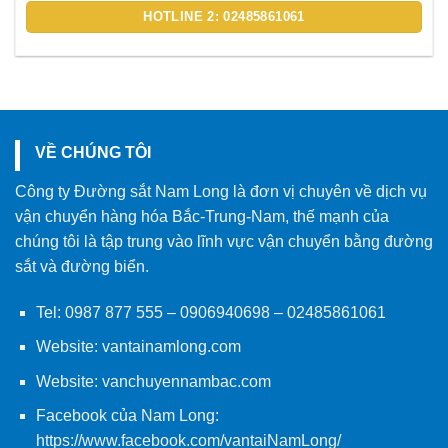
HOTLINE 2: 02485861061
VỀ CHÚNG TÔI
Công ty Đường sắt Nam Long là đơn vị chuyên về dịch vụ
vận chuyển hàng hóa Bắc-Trung-Nam, thế mạnh của
chúng tôi là tập trung vào lĩnh vực vận chuyển bằng đường
sắt và đường biển.
Tel:
0987 877 555
–
0906940698
– 02485861061
Website:
vantainamlong.com
Website:
vanchuyennambac.com
Facebook của Nam Long:
https://www.facebook.com/vantaiNamLong/