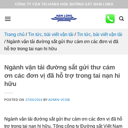
Skip
CÔNG TY VẬN TẢI HÀNG HÓA ĐƯỜNG SẮT NAM LONG
to
content
Trang chủ
/
Tin tức, bài viết vận tải
/
Tin tức, bài viết vận tải
/
Ngành vận tải đường sắt gửi thư cám ơn các đơn vị đã
hỗ trợ trong tai nạn hi hữu
Ngành vận tải đường sắt gửi thư cám
ơn các đơn vị đã hỗ trợ trong tai nạn hi
hữu
POSTED ON
27/05/2018
BY
ADMIN-VCNB
Ngành vận tải đường sắt gửi thư cám ơn các đơn vị đã hỗ
trợ trong tai nạn hi hữu. Tổng công ty Đường sắt Việt Nam