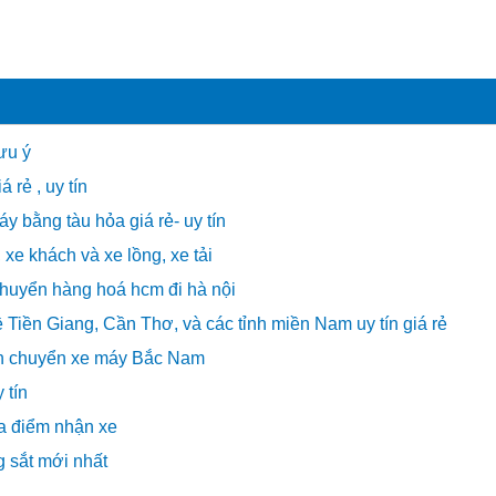
ưu ý
 rẻ , uy tín
máy bằng tàu hỏa giá rẻ- uy tín
e khách và xe lồng, xe tải
huyển hàng hoá hcm đi hà nội
Tiền Giang, Cần Thơ, và các tỉnh miền Nam uy tín giá rẻ
n chuyển xe máy Bắc Nam
 tín
a điểm nhận xe
 sắt mới nhất