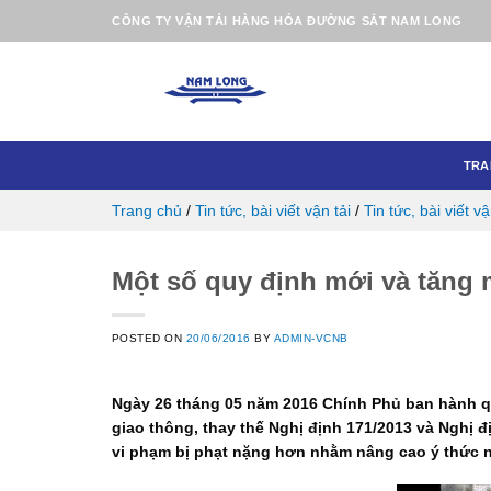
Skip
CÔNG TY VẬN TẢI HÀNG HÓA ĐƯỜNG SẮT NAM LONG
to
content
TRA
Trang chủ
/
Tin tức, bài viết vận tải
/
Tin tức, bài viết vậ
Một số quy định mới và tăng 
POSTED ON
20/06/2016
BY
ADMIN-VCNB
Ngày 26 tháng 05 năm 2016 Chính Phủ ban hành qu
giao thông, thay thế Nghị định 171/2013 và Nghị đ
vi phạm bị phạt nặng hơn nhằm nâng cao ý thức n