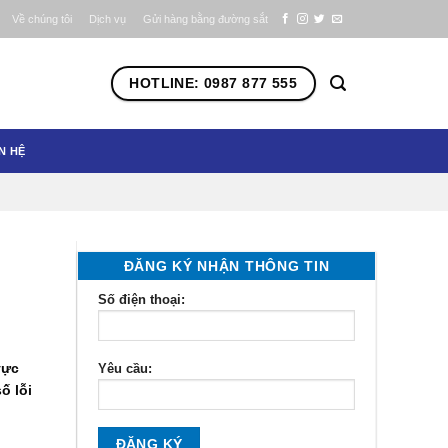
Về chúng tôi
Dịch vụ
Gửi hàng bằng đường sắt
HOTLINE: 0987 877 555
N HỆ
ĐĂNG KÝ NHẬN THÔNG TIN
Số điện thoại:
vực
Yêu cầu:
ố lỗi