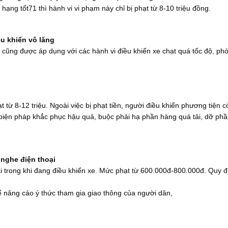
hạng tốt71 thì hành vi vi phạm này chỉ bị phạt từ 8-10 triệu đồng.
u khiển vô lăng
y cũng được áp dụng với các hành vi điều khiển xe chạt quá tốc độ, ph
 từ 8-12 triệu. Ngoài việc bị phạt tiền, người điều khiển phương tiện c
biện pháp khắc phục hậu quả, buộc phải hạ phần hàng quá tải, dỡ ph
 nghe điện thoại
ại trong khi đang điều khiển xe. Mức phạt từ 600.000đ-800.000đ. Quy đ
 nâng cáo ý thức tham gia giao thông của người dân,