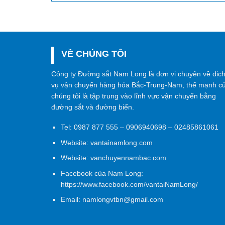
VỀ CHÚNG TÔI
Công ty Đường sắt Nam Long là đơn vị chuyên về dịc
vụ vận chuyển hàng hóa Bắc-Trung-Nam, thế mạnh c
chúng tôi là tập trung vào lĩnh vực vận chuyển bằng
đường sắt và đường biển.
Tel:
0987 877 555
–
0906940698
– 02485861061
Website:
vantainamlong.com
Website:
vanchuyennambac.com
Facebook của Nam Long:
https://www.facebook.com/vantaiNamLong/
Email:
namlongvtbn@gmail.com