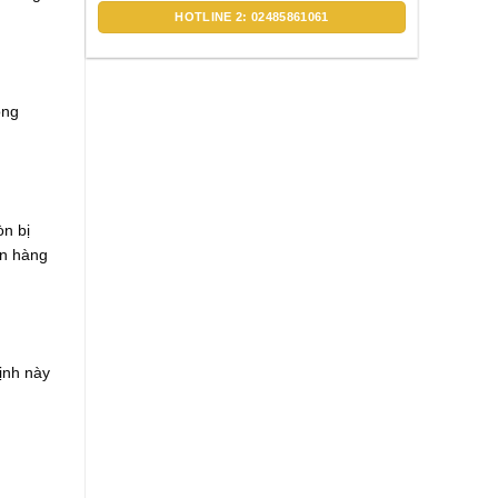
HOTLINE 2: 02485861061
óng
òn bị
ần hàng
ịnh này