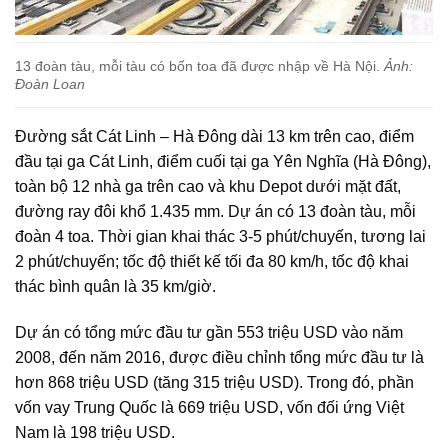
13 đoàn tàu, mỗi tàu có bốn toa đã được nhập về Hà Nội.
Ảnh:
Đoàn Loan
Đường sắt Cát Linh – Hà Đông dài 13 km trên cao, điểm
đầu tại ga Cát Linh, điểm cuối tại ga Yên Nghĩa (Hà Đông),
toàn bộ 12 nhà ga trên cao và khu Depot dưới mặt đất,
đường ray đôi khổ 1.435 mm. Dự án có 13 đoàn tàu, mỗi
đoàn 4 toa. Thời gian khai thác 3-5 phút/chuyến, tương lai
2 phút/chuyến; tốc độ thiết kế tối đa 80 km/h, tốc độ khai
thác bình quân là 35 km/giờ.
Dự án có tổng mức đầu tư gần 553 triệu USD vào năm
2008, đến năm 2016, được điều chỉnh tổng mức đầu tư là
hơn 868 triệu USD (tăng 315 triệu USD). Trong đó, phần
vốn vay Trung Quốc là 669 triệu USD, vốn đối ứng Việt
Nam là 198 triệu USD.