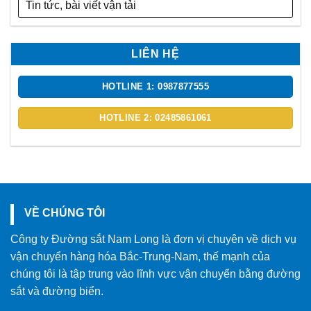
Tin tức, bài viết vận tải
LIÊN HỆ
HOTLINE 1: 0987877555
HOTLINE 2: 02485861061
VỀ CHÚNG TÔI
Công ty Đường sắt Nam Long là đơn vị chuyên về dịch vụ
vận chuyển hàng hóa Bắc-Trung-Nam, thế mạnh của
chúng tôi là tập trung vào lĩnh vực vận chuyển bằng đường
sắt và đường biển.