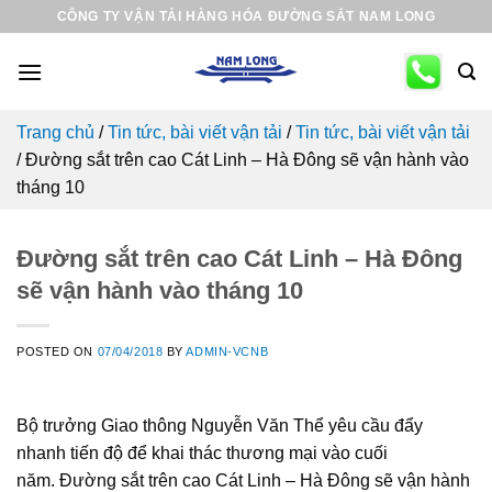
Skip
CÔNG TY VẬN TẢI HÀNG HÓA ĐƯỜNG SẮT NAM LONG
to
content
Trang chủ
/
Tin tức, bài viết vận tải
/
Tin tức, bài viết vận tải
/
Đường sắt trên cao Cát Linh – Hà Đông sẽ vận hành vào
tháng 10
Đường sắt trên cao Cát Linh – Hà Đông
sẽ vận hành vào tháng 10
POSTED ON
07/04/2018
BY
ADMIN-VCNB
Bộ trưởng Giao thông Nguyễn Văn Thể yêu cầu đẩy
nhanh tiến độ để khai thác thương mại vào cuối
năm. Đường sắt trên cao Cát Linh – Hà Đông sẽ vận hành