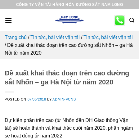
Skip
CÔNG TY VẬN TẢI HÀNG HÓA ĐƯỜNG SẮT NAM LONG
to
content
Trang chủ
/
Tin tức, bài viết vận tải
/
Tin tức, bài viết vận tải
/
Đề xuất khai thác đoạn trên cao đường sắt Nhổn – ga Hà
Nội từ năm 2020
Đề xuất khai thác đoạn trên cao đường
sắt Nhổn – ga Hà Nội từ năm 2020
POSTED ON
07/05/2018
BY
ADMIN-VCNB
Dự kiến phần trên cao (từ Nhổn đến ĐH Giao thông Vận
tải) sẽ hoàn thành và khai thác cuối năm 2020, phần ngầm
sẽ hoạt động từ năm 2022.