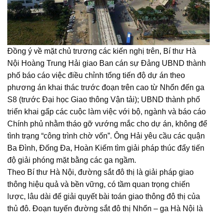
Đồng ý về mặt chủ trương các kiến nghị trên, Bí thư Hà
Nội Hoàng Trung Hải giao Ban cán sự Đảng UBND thành
phố báo cáo việc điều chỉnh tổng tiến độ dự án theo
phương án khai thác trước đoạn trên cao từ Nhổn đến ga
S8 (trước Đại học Giao thông Vận tải); UBND thành phố
triển khai gấp các cuộc làm việc với bộ, ngành và báo cáo
Chính phủ nhằm tháo gỡ vướng mắc cho dự án, không để
tình trạng “công trình chờ vốn”. Ông Hải yêu cầu các quận
Ba Đình, Đống Đa, Hoàn Kiếm tìm giải pháp thúc đẩy tiến
độ giải phóng mặt bằng các ga ngầm.
Theo Bí thư Hà Nội, đường sắt đô thị là giải pháp giao
thông hiệu quả và bền vững, có tầm quan trọng chiến
lược, lâu dài để giải quyết bài toán giao thông đô thị của
thủ đô. Đoạn tuyến đường sắt đô thị Nhổn – ga Hà Nội là