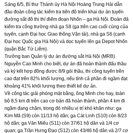
Sáng 6/5, Bí thư Thành ủy Hà Nội Hoàng Trung Hải dẫn
đầu đoàn công tác kiểm tra tiến độ triển khai dự án tuyến
đường sắt đô thị thí điểm đoạn Nhổn – ga Hà Nội. Đoàn đã
kiểm tra công trường nhà ga S8 (ga trên cao cuối cùng của
tuyến, cạnh Đại học Giao thông Vận tải), nhà ga S6 (cạnh
Đại học Quốc gia Hà Nội) và dọc tuyến lên ga Depot Nhổn
(quận Bắc Từ Liêm).
Trưởng ban Quản lý dự án đường sắt Hà Nội (MRB)
Nguyễn Cao Minh cho biết, dự án đã hoàn thành đấu thầu
và ký kết hợp đồng được 8/9 gói thầu, thi công tuyến trên
cao đạt trên 82% khối lượng, nếu tính cả phần đi ngầm đạt
khoảng 41% khối lượng theo thiết kế dự án.
Về công tác giải phóng mặt bằng, ông Minh cho hay, toàn
bộ 8,5 km đi trên cao cơ bản đã hoàn thành, phần 4 km đi
ngầm đang chậm, trong đó nhiều vị trí khó khăn như: ga
Kim Mã (S9) còn 11/13 hộ dân; ga Cát Linh (S10) còn 8/23
hộ dân; ga Văn Miếu (S11) còn 37/61 hộ dân và 1/4 cơ
quan; ga Trần Hưng Đạo (S12) còn 43/46 hộ dân và 2/7 cơ