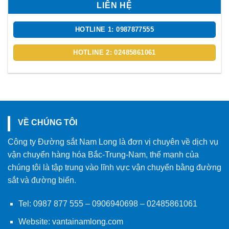
LIÊN HỆ
HOTLINE 1: 0987877555
HOTLINE 2: 02485861061
VỀ CHÚNG TÔI
Công ty Đường sắt Nam Long là đơn vị chuyên về dịch vụ
vận chuyển hàng hóa Bắc-Trung-Nam, thế mạnh của
chúng tôi là tập trung vào lĩnh vực vận chuyển bằng đường
sắt và đường biển.
Tel:
0987 877 555
–
0906940698
– 02485861061
Website:
vantainamlong.com