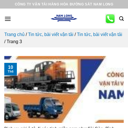
Skip
CÔNG TY VẬN TẢI HÀNG HÓA ĐƯỜNG SẮT NAM LONG
to
content
Trang chủ
/
Tin tức, bài viết vận tải
/
Tin tức, bài viết vận tải
/
Trang 3
10
Th6