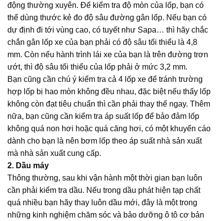
động thường xuyên. Để kiểm tra độ mòn của lốp, bạn có
thể dùng thước kẻ đo độ sâu đường gân lốp. Nếu bạn có
dự định đi tới vùng cao, có tuyết như Sapa… thì hãy chắc
chắn gân lốp xe của bạn phải có độ sâu tối thiểu là 4,8
mm. Còn nếu hành trình lái xe của bạn là trên đường trơn
ướt, thì độ sâu tối thiểu của lốp phải ở mức 3,2 mm.
Bạn cũng cần chú ý kiểm tra cả 4 lốp xe để tránh trường
hợp lốp bị hao mòn không đều nhau, đặc biệt nếu thấy lốp
không còn đạt tiêu chuẩn thì cần phải thay thế ngay. Thêm
nữa, bạn cũng cần kiểm tra áp suất lốp để bảo đảm lốp
không quá non hơi hoặc quá căng hơi, có một khuyến cáo
dành cho bạn là nên bơm lốp theo áp suất nhà sản xuất
mà nhà sản xuất cung cấp.
2. Dầu máy
Thông thường, sau khi vận hành một thời gian bạn luôn
cần phải kiểm tra dầu. Nếu trong dầu phát hiện tạp chất
quá nhiều bạn hãy thay luôn dầu mới, đây là một trong
những kinh nghiệm chăm sóc và bảo dưỡng ô tô cơ bản