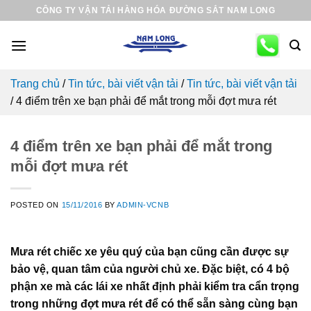
Skip
CÔNG TY VẬN TẢI HÀNG HÓA ĐƯỜNG SẮT NAM LONG
to
content
Trang chủ
/
Tin tức, bài viết vận tải
/
Tin tức, bài viết vận tải
/
4 điểm trên xe bạn phải để mắt trong mỗi đợt mưa rét
4 điểm trên xe bạn phải để mắt trong
mỗi đợt mưa rét
POSTED ON
15/11/2016
BY
ADMIN-VCNB
Mưa rét chiếc xe yêu quý của bạn cũng cần được sự
bảo vệ, quan tâm của người chủ xe. Đặc biệt, có 4 bộ
phận xe mà các lái xe nhất định phải kiểm tra cẩn trọng
trong những đợt mưa rét để có thể sẵn sàng cùng bạn