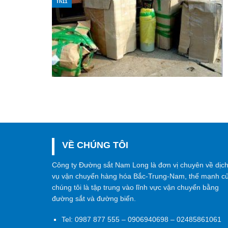
Th11
VỀ CHÚNG TÔI
Công ty Đường sắt Nam Long là đơn vị chuyên về dịc
vụ vận chuyển hàng hóa Bắc-Trung-Nam, thế mạnh c
chúng tôi là tập trung vào lĩnh vực vận chuyển bằng
đường sắt và đường biển.
Tel:
0987 877 555
–
0906940698
– 02485861061