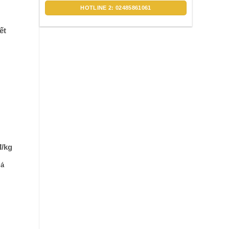
HOTLINE 2: 02485861061
ết
đ/kg
iá