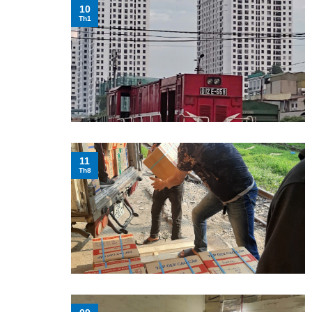
10
Th1
11
Th8