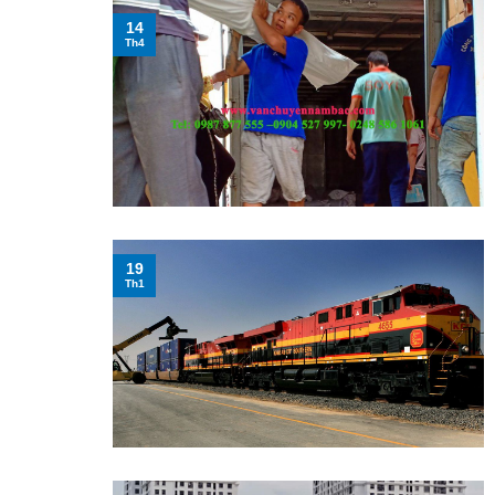
14
Th4
19
Th1