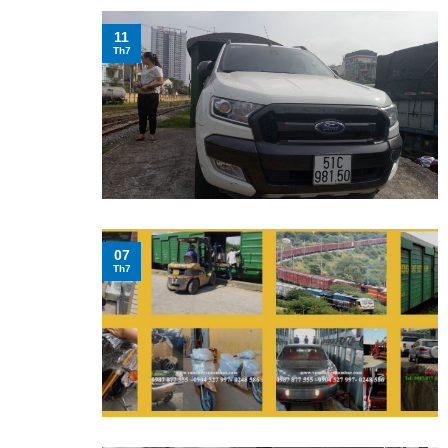
11
Th7
07
Th7