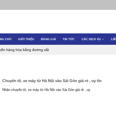
NG CHỦ
GIỚI THIỆU
BẢNG GIÁ
TIN TỨC
CÁC DỊCH VỤ
LIÊ
uyển hàng hóa bằng đường sắt
Chuyển tô, xe máy từ Hà Nội vào Sài Gòn giá rẻ , uy tín
Nhận chuyển tô, xe máy từ Hà Nội vào Sài Gòn giá rẻ , uy