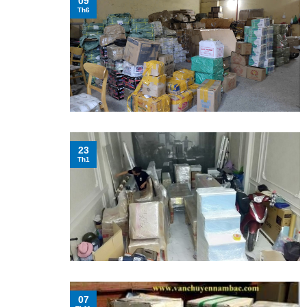
09
Th6
23
Th1
07