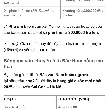
Khoảng từ 1.000.000đ/xe
Exciter…
)
Xe phân khối lớn (
SH, Ducati, xe
Khoảng từ 1.300.000đ/xe
đặc biệt…
)
trở lên
📌
Phụ phí bảo quản xe
: Xe mới, giá trị cao hoặc có yêu
cầu bảo quản đặc biệt sẽ
phụ thu từ 300.000đ trở lên
.
📌
Lưu ý
: Giá có thể thay đổi tùy theo loại xe, tình trạng xe
(cũ/mới) và yêu cầu bảo quản
Bảng giá vận chuyển ô tô Bắc Nam bằng tàu
hỏa
Bạn cần
gửi ô tô từ Bắc vào Nam hoặc ngược
lại
bằng
tàu hỏa
? Dưới đây là
bảng giá cước mới nhất
2025
cho tuyến
Sài Gòn – Hà Nội
:
LOẠI XE
GIÁ CƯỚC (VNĐ)
Xe ô tô 4 chỗ
4-5.000.000