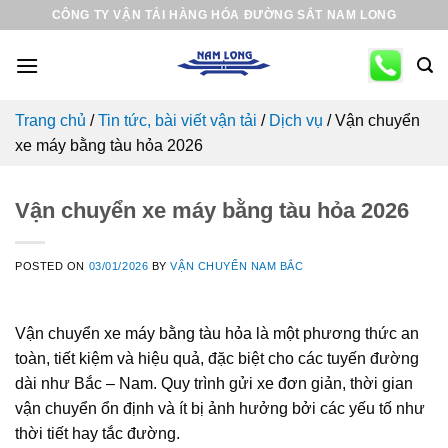
Skip
CÔNG TY VẬN TẢI HÀNG HÓA ĐƯỜNG SẮT NAM LONG
to
content
Trang chủ
/
Tin tức, bài viết vận tải
/
Dịch vụ
/
Vận chuyển
xe máy bằng tàu hỏa 2026
Vận chuyển xe máy bằng tàu hỏa 2026
POSTED ON
03/01/2026
BY
VẬN CHUYỂN NAM BẮC
Vận chuyển xe máy bằng tàu hỏa là một phương thức an
toàn, tiết kiệm và hiệu quả, đặc biệt cho các tuyến đường
dài như Bắc – Nam. Quy trình gửi xe đơn giản, thời gian
vận chuyển ổn định và ít bị ảnh hưởng bởi các yếu tố như
thời tiết hay tắc đường.