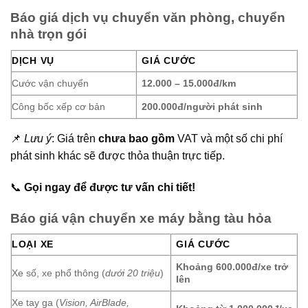
Báo giá dịch vụ chuyển văn phòng, chuyển
nhà trọn gói
DỊCH VỤ
GIÁ CƯỚC
Cước vận chuyển
12.000 – 15.000đ/km
Công bốc xếp cơ bản
200.000đ/người phát sinh
📌
Lưu ý
: Giá trên
chưa bao gồm
VAT và một số chi phí
phát sinh khác sẽ được thỏa thuận trực tiếp.
📞
Gọi ngay để được tư vấn chi tiết!
Báo giá vận chuyển xe máy bằng tàu hỏa
LOẠI XE
GIÁ CƯỚC
Khoảng 600.000đ/xe trở
Xe số, xe phổ thông (
dưới 20 triệu
)
lên
Xe tay ga (
Vision, AirBlade,