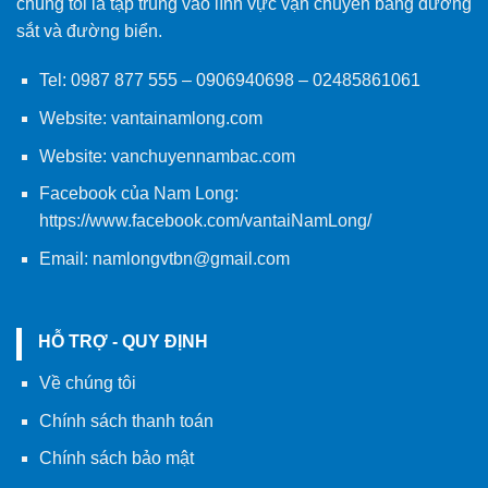
chúng tôi là tập trung vào lĩnh vực vận chuyển bằng đường
sắt và đường biển.
Tel:
0987 877 555
–
0906940698
– 02485861061
Website:
vantainamlong.com
Website:
vanchuyennambac.com
Facebook của Nam Long:
https://www.facebook.com/vantaiNamLong/
Email:
namlongvtbn@gmail.com
HỖ TRỢ - QUY ĐỊNH
Về chúng tôi
Chính sách thanh toán
Chính sách bảo mật