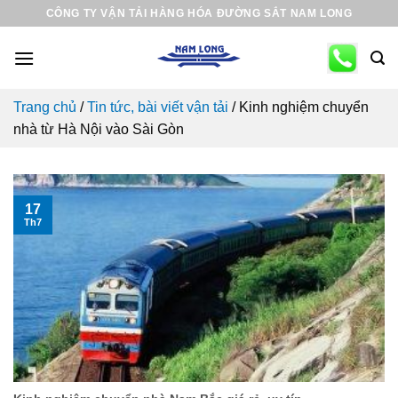
Skip
CÔNG TY VẬN TẢI HÀNG HÓA ĐƯỜNG SẮT NAM LONG
to
content
Trang chủ
/
Tin tức, bài viết vận tải
/
Kinh nghiệm chuyển
nhà từ Hà Nội vào Sài Gòn
17
Th7