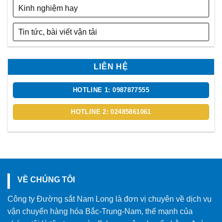
Kinh nghiệm hay
Tin tức, bài viết vận tải
LIÊN HỆ
HOTLINE 1: 0987877555
HOTLINE 2: 02485861061
VỀ CHÚNG TÔI
Công ty Đường sắt Nam Long là đơn vị chuyên về dịch vụ
vận chuyển hàng hóa Bắc-Trung-Nam, thế mạnh của