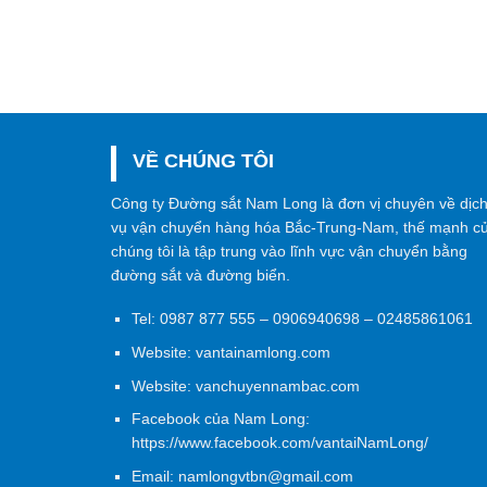
VỀ CHÚNG TÔI
Công ty Đường sắt Nam Long là đơn vị chuyên về dịc
vụ vận chuyển hàng hóa Bắc-Trung-Nam, thế mạnh c
chúng tôi là tập trung vào lĩnh vực vận chuyển bằng
đường sắt và đường biển.
Tel:
0987 877 555
–
0906940698
– 02485861061
Website:
vantainamlong.com
Website:
vanchuyennambac.com
Facebook của Nam Long:
https://www.facebook.com/vantaiNamLong/
Email:
namlongvtbn@gmail.com