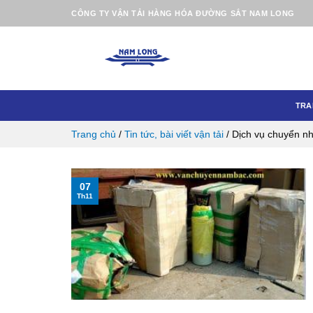
Skip
CÔNG TY VẬN TẢI HÀNG HÓA ĐƯỜNG SẮT NAM LONG
to
content
TRA
Trang chủ
/
Tin tức, bài viết vận tải
/
Dịch vụ chuyển 
07
Th11