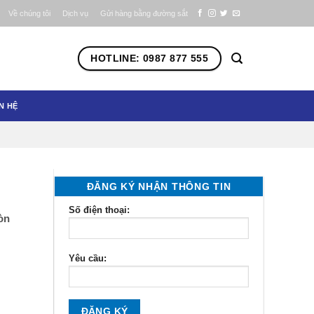
Về chúng tôi
Dịch vụ
Gửi hàng bằng đường sắt
HOTLINE: 0987 877 555
N HỆ
ĐĂNG KÝ NHẬN THÔNG TIN
Số điện thoại:
òn
Yêu cầu: