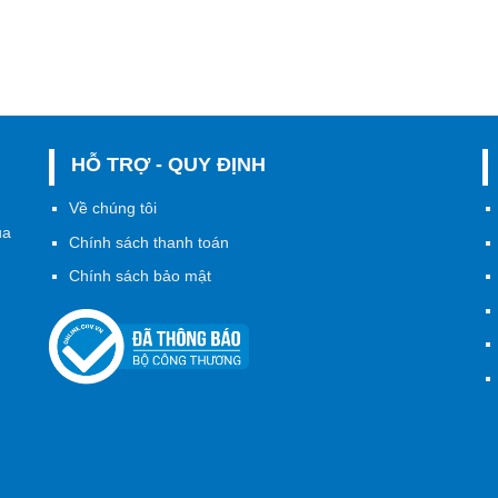
HỖ TRỢ - QUY ĐỊNH
h
Về chúng tôi
ủa
Chính sách thanh toán
Chính sách bảo mật