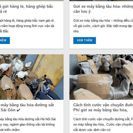
á gửi hàng lẻ, hàng ghép bắc
Gửi xe máy bằng tàu hỏa- nhữn
á rẻ
cần lưu ý
gửi hàng lẻ, hàng ghép bắc nam giá rẻ.
Gửi xe máy bằng tàu hỏa – những điều c
u năm hoạt động trong lĩnh vực vận tải
về giá cước, cách gửi. Đặc biệt trong dịp 
ắt Bắc
nhu
THÊM
XEM THÊM
 máy bằng tàu hỏa đường sắt
Cách tính cước vận chuyển đườ
 Sài Gòn ✔️
Phí gửi xe máy bằng tàu hỏa,
áy bằng tàu hỏa đường sắt Hà Nội Sài
Cách tính cước vận chuyển đường sắt, P
 nay, ngành giao thông vận tải không
xe máy bằng tàu hỏa,. Cước vận chuyể
át triển nhằm
sắt được xác định căn cứ