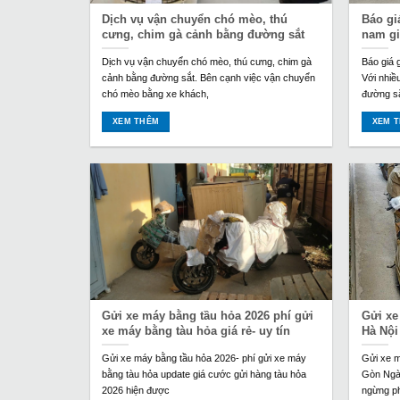
Dịch vụ vận chuyển chó mèo, thú
Báo gi
cưng, chim gà cảnh bằng đường sắt
nam gi
Dịch vụ vận chuyển chó mèo, thú cưng, chim gà
Báo giá 
cảnh bằng đường sắt. Bên cạnh việc vận chuyển
Với nhiề
chó mèo bằng xe khách,
đường s
XEM THÊM
XEM 
Gửi xe máy bằng tầu hỏa 2026 phí gửi
Gửi xe
xe máy bằng tàu hỏa giá rẻ- uy tín
Hà Nội
Gửi xe máy bằng tầu hỏa 2026- phí gửi xe máy
Gửi xe m
bằng tàu hỏa update giá cước gửi hàng tàu hỏa
Gòn Ngày
2026 hiện được
ngừng ph