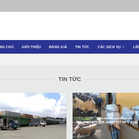
NG CHỦ
GIỚI THIỆU
BẢNG GIÁ
TIN TỨC
CÁC DỊCH VỤ
LIÊ
TIN TỨC