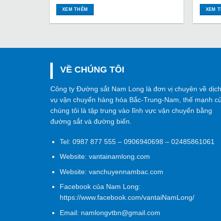
XEM THÊM
XEM 
VỀ CHÚNG TÔI
Công ty Đường sắt Nam Long là đơn vị chuyên về dịc
vụ vận chuyển hàng hóa Bắc-Trung-Nam, thế mạnh c
chúng tôi là tập trung vào lĩnh vực vận chuyển bằng
đường sắt và đường biển.
Tel:
0987 877 555
–
0906940698
– 02485861061
Website:
vantainamlong.com
Website:
vanchuyennambac.com
Facebook của Nam Long:
https://www.facebook.com/vantaiNamLong/
Email:
namlongvtbn@gmail.com