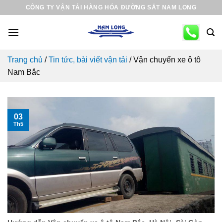
Skip
CÔNG TY VẬN TẢI HÀNG HÓA ĐƯỜNG SẮT NAM LONG
to
content
Trang chủ
/
Tin tức, bài viết vận tải
/
Vận chuyển xe ô tô
Nam Bắc
03
Th5