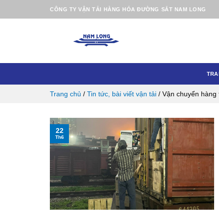
Skip
CÔNG TY VẬN TẢI HÀNG HÓA ĐƯỜNG SẮT NAM LONG
to
content
TRA
Trang chủ
/
Tin tức, bài viết vận tải
/
Vận chuyển hàng 
22
Th6