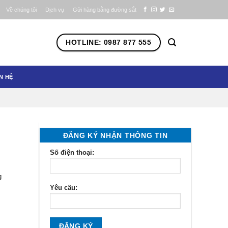
Về chúng tôi
Dịch vụ
Gửi hàng bằng đường sắt
HOTLINE: 0987 877 555
N HỆ
ĐĂNG KÝ NHẬN THÔNG TIN
Số điện thoại:
g
Yêu cầu: