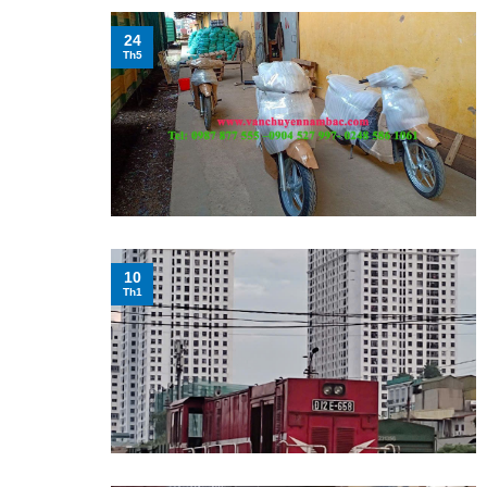
24
Th5
10
Th1