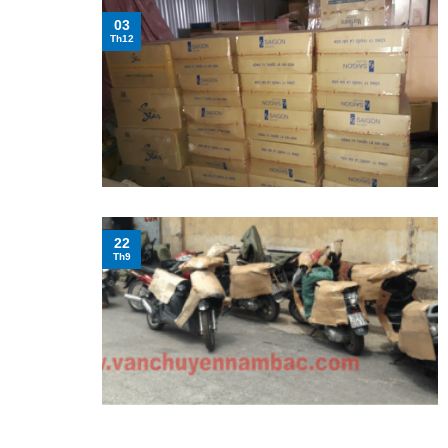
03
Th12
22
Th9