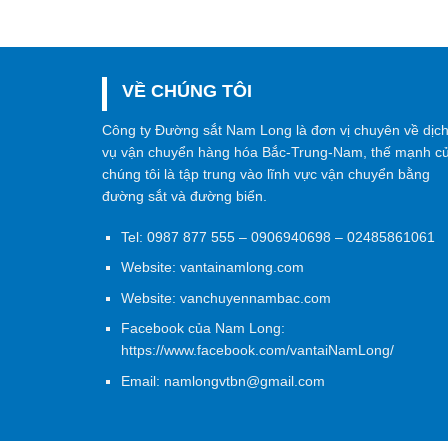
VỀ CHÚNG TÔI
Công ty Đường sắt Nam Long là đơn vị chuyên về dịc
vụ vận chuyển hàng hóa Bắc-Trung-Nam, thế mạnh c
chúng tôi là tập trung vào lĩnh vực vận chuyển bằng
đường sắt và đường biển.
Tel:
0987 877 555
–
0906940698
– 02485861061
Website:
vantainamlong.com
Website:
vanchuyennambac.com
Facebook của Nam Long:
https://www.facebook.com/vantaiNamLong/
Email:
namlongvtbn@gmail.com