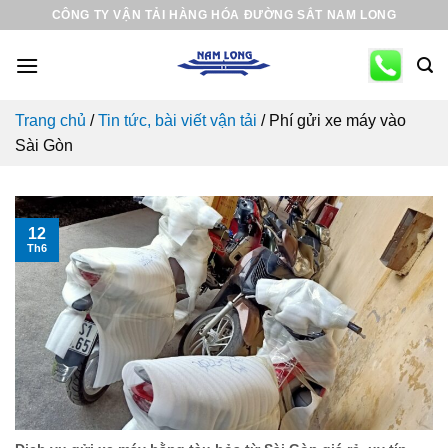
Skip
CÔNG TY VẬN TẢI HÀNG HÓA ĐƯỜNG SẮT NAM LONG
to
content
Trang chủ
/
Tin tức, bài viết vận tải
/
Phí gửi xe máy vào
Sài Gòn
12
Th6