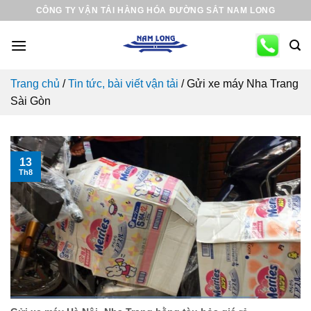
Skip
CÔNG TY VẬN TẢI HÀNG HÓA ĐƯỜNG SẮT NAM LONG
to
content
Trang chủ
/
Tin tức, bài viết vận tải
/
Gửi xe máy Nha Trang
Sài Gòn
13
Th8