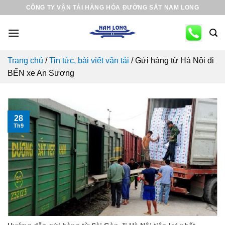
Skip
CÔNG TY VẬN TẢI HÀNG HÓA ĐƯỜNG SẮT NAM LONG
to
content
Trang chủ
/
Tin tức, bài viết vận tải
/
Gửi hàng từ Hà Nội đi
BẾN xe An Sương
28
Th9