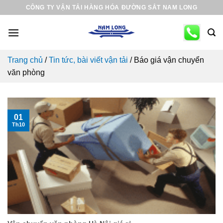
Skip
CÔNG TY VẬN TẢI HÀNG HÓA ĐƯỜNG SẮT NAM LONG
to
content
Trang chủ
/
Tin tức, bài viết vận tải
/
Báo giá vận chuyển
văn phòng
01
Th10