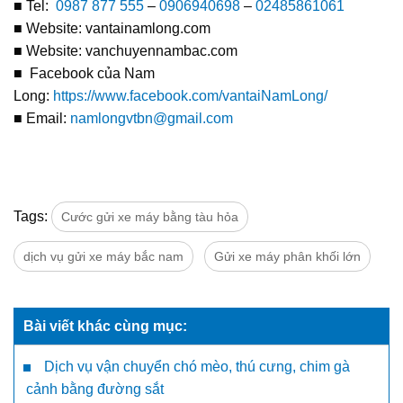
■ Tel:
0987 877 555
–
0906940698
–
02485861061
■ Website: vantainamlong.com
■ Website: vanchuyennambac.com
■ Facebook của Nam
Long:
https://www.facebook.com/vantaiNamLong/
■ Email:
namlongvtbn@gmail.com
Tags:
Cước gửi xe máy bằng tàu hỏa
dịch vụ gửi xe máy bắc nam
Gửi xe máy phân khối lớn
Bài viết khác cùng mục:
Dịch vụ vận chuyển chó mèo, thú cưng, chim gà
cảnh bằng đường sắt