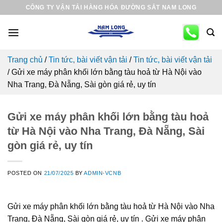
Skip
CÔNG TY VẬN TẢI HÀNG HÓA ĐƯỜNG SẮT NAM LONG
to
content
Trang chủ
/
Tin tức, bài viết vận tải
/
Tin tức, bài viết vận tải
/
Gửi xe máy phân khối lớn bằng tàu hoả từ Hà Nội vào
Nha Trang, Đà Nẵng, Sài gòn giá rẻ, uy tín
Gửi xe máy phân khối lớn bằng tàu hoả
từ Hà Nội vào Nha Trang, Đà Nẵng, Sài
gòn giá rẻ, uy tín
POSTED ON
21/07/2025
BY
ADMIN-VCNB
Gửi xe máy phân khối lớn bằng tàu hoả từ Hà Nội vào Nha
Trang, Đà Nẵng, Sài gòn giá rẻ, uy tín . Gửi xe máy phân