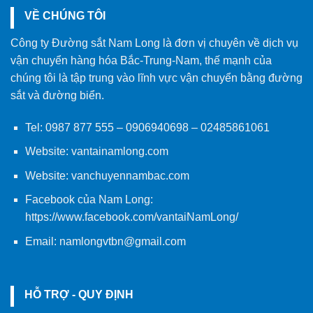
VỀ CHÚNG TÔI
Công ty Đường sắt Nam Long là đơn vị chuyên về dịch vụ
vận chuyển hàng hóa Bắc-Trung-Nam, thế mạnh của
chúng tôi là tập trung vào lĩnh vực vận chuyển bằng đường
sắt và đường biển.
Tel:
0987 877 555
–
0906940698
– 02485861061
Website:
vantainamlong.com
Website:
vanchuyennambac.com
Facebook của Nam Long:
https://www.facebook.com/vantaiNamLong/
Email:
namlongvtbn@gmail.com
HỖ TRỢ - QUY ĐỊNH