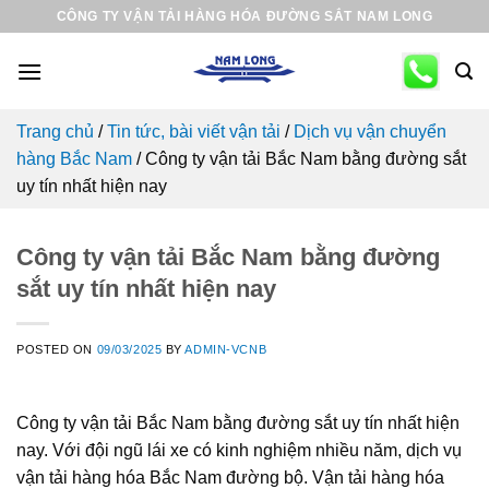
Skip
CÔNG TY VẬN TẢI HÀNG HÓA ĐƯỜNG SẮT NAM LONG
to
content
Trang chủ
/
Tin tức, bài viết vận tải
/
Dịch vụ vận chuyển
hàng Bắc Nam
/
Công ty vận tải Bắc Nam bằng đường sắt
uy tín nhất hiện nay
Công ty vận tải Bắc Nam bằng đường
sắt uy tín nhất hiện nay
POSTED ON
09/03/2025
BY
ADMIN-VCNB
Công ty vận tải Bắc Nam bằng đường sắt uy tín nhất hiện
nay. Với đội ngũ lái xe có kinh nghiệm nhiều năm, dịch vụ
vận tải hàng hóa Bắc Nam đường bộ. Vận tải hàng hóa