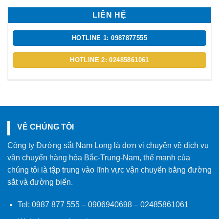
LIÊN HỆ
HOTLINE 1: 0987877555
HOTLINE 2: 02485861061
VỀ CHÚNG TÔI
Công ty Đường sắt Nam Long là đơn vị chuyên về dịch vụ
vận chuyển hàng hóa Bắc-Trung-Nam, thế mạnh của
chúng tôi là tập trung vào lĩnh vực vận chuyển bằng đường
sắt và đường biển.
Tel:
0987 877 555
–
0906940698
– 02485861061