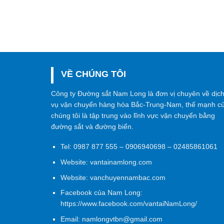
VỀ CHÚNG TÔI
Công ty Đường sắt Nam Long là đơn vị chuyên về dịc
vụ vận chuyển hàng hóa Bắc-Trung-Nam, thế mạnh c
chúng tôi là tập trung vào lĩnh vực vận chuyển bằng
đường sắt và đường biển.
Tel:
0987 877 555
–
0906940698
– 02485861061
Website:
vantainamlong.com
Website:
vanchuyennambac.com
Facebook của Nam Long:
https://www.facebook.com/vantaiNamLong/
Email:
namlongvtbn@gmail.com