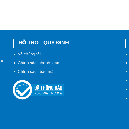
HỖ TRỢ - QUY ĐỊNH
h
Về chúng tôi
ủa
Chính sách thanh toán
Chính sách bảo mật