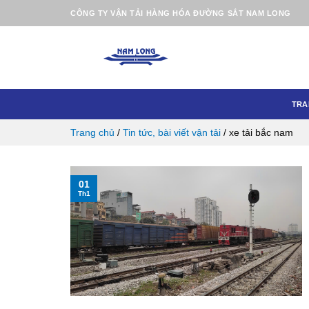
Skip
CÔNG TY VẬN TẢI HÀNG HÓA ĐƯỜNG SẮT NAM LONG
to
content
TRA
Trang chủ
/
Tin tức, bài viết vận tải
/
xe tải bắc nam
01
Th1