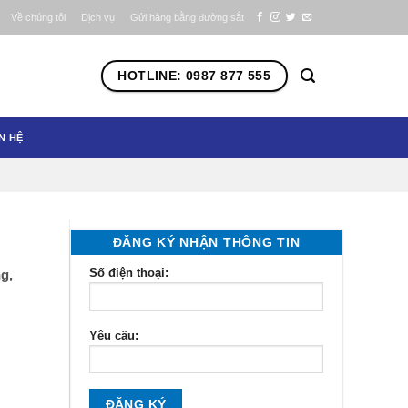
Về chúng tôi
Dịch vụ
Gửi hàng bằng đường sắt
HOTLINE: 0987 877 555
N HỆ
ĐĂNG KÝ NHẬN THÔNG TIN
Số điện thoại:
g,
Yêu cầu: