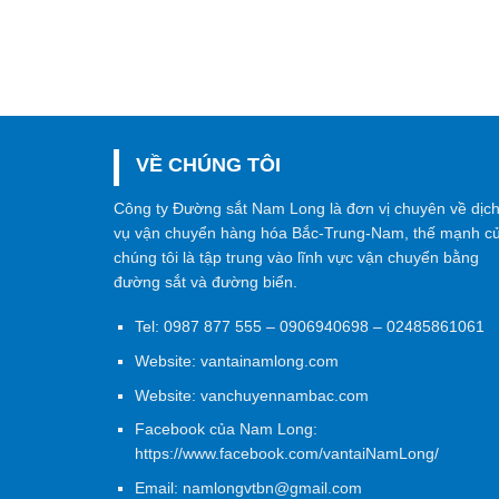
VỀ CHÚNG TÔI
Công ty Đường sắt Nam Long là đơn vị chuyên về dịc
vụ vận chuyển hàng hóa Bắc-Trung-Nam, thế mạnh c
chúng tôi là tập trung vào lĩnh vực vận chuyển bằng
đường sắt và đường biển.
Tel:
0987 877 555
–
0906940698
– 02485861061
Website:
vantainamlong.com
Website:
vanchuyennambac.com
Facebook của Nam Long:
https://www.facebook.com/vantaiNamLong/
Email:
namlongvtbn@gmail.com