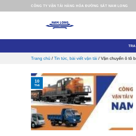
Skip
CÔNG TY VẬN TẢI HÀNG HÓA ĐƯỜNG SẮT NAM LONG
to
content
TRA
Trang chủ
/
Tin tức, bài viết vận tải
/
Vận chuyển ô tô 
10
Th6