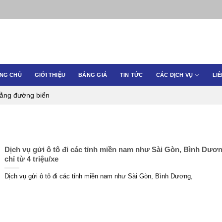
NG CHỦ
GIỚI THIỆU
BẢNG GIÁ
TIN TỨC
CÁC DỊCH VỤ
LIÊ
bằng đường biển
Dịch vụ gửi ô tô đi các tỉnh miền nam như Sài Gòn, Bình Dươn
chỉ từ 4 triệu/xe
Dịch vụ gửi ô tô đi các tỉnh miền nam như Sài Gòn, Bình Dương,