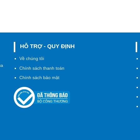
HỖ TRỢ - QUY ĐỊNH
h
Về chúng tôi
ủa
Chính sách thanh toán
Chính sách bảo mật