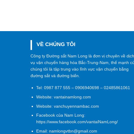
VỀ CHÚNG TÔI
Công ty Đường sắt Nam Long là đơn vị chuyên về dịc
vụ vận chuyển hàng hóa Bắc-Trung-Nam, thế mạnh c
chúng tôi là tập trung vào lĩnh vực vận chuyển bằng
đường sắt và đường biển.
Tel:
0987 877 555
–
0906940698
– 02485861061
Website:
vantainamlong.com
Website:
vanchuyennambac.com
Facebook của Nam Long:
https://www.facebook.com/vantaiNamLong/
Email:
namlongvtbn@gmail.com