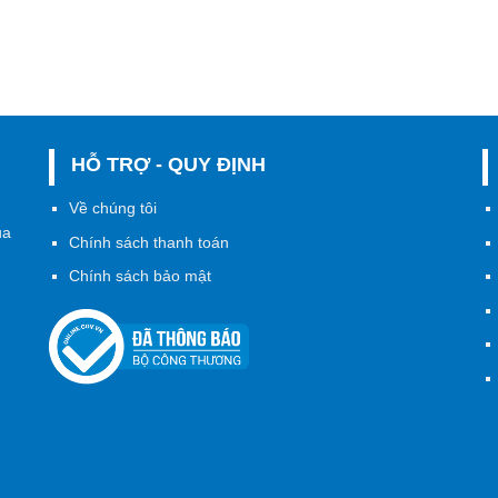
HỖ TRỢ - QUY ĐỊNH
h
Về chúng tôi
ủa
Chính sách thanh toán
Chính sách bảo mật