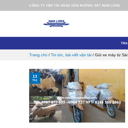
Skip
CÔNG TY VẬN TẢI HÀNG HÓA ĐƯỜNG SẮT NAM LONG
to
content
TRA
Trang chủ
/
Tin tức, bài viết vận tải
/
Gửi xe máy từ Sà
13
Th1