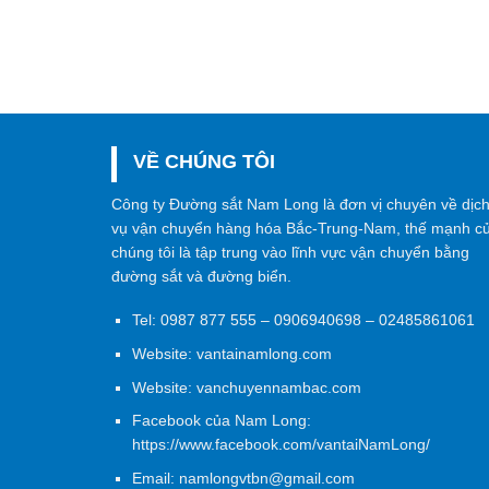
VỀ CHÚNG TÔI
Công ty Đường sắt Nam Long là đơn vị chuyên về dịc
vụ vận chuyển hàng hóa Bắc-Trung-Nam, thế mạnh c
chúng tôi là tập trung vào lĩnh vực vận chuyển bằng
đường sắt và đường biển.
Tel:
0987 877 555
–
0906940698
– 02485861061
Website:
vantainamlong.com
Website:
vanchuyennambac.com
Facebook của Nam Long:
https://www.facebook.com/vantaiNamLong/
Email:
namlongvtbn@gmail.com