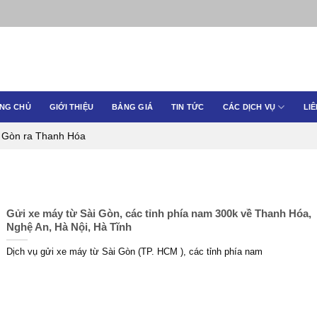
NG CHỦ
GIỚI THIỆU
BẢNG GIÁ
TIN TỨC
CÁC DỊCH VỤ
LIÊ
i Gòn ra Thanh Hóa
Gửi xe máy từ Sài Gòn, các tỉnh phía nam 300k về Thanh Hóa,
Nghệ An, Hà Nội, Hà Tĩnh
Dịch vụ gửi xe máy từ Sài Gòn (TP. HCM ), các tỉnh phía nam