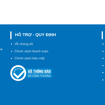
HỖ TRỢ - QUY ĐỊNH
h
Về chúng tôi
ủa
Chính sách thanh toán
Chính sách bảo mật