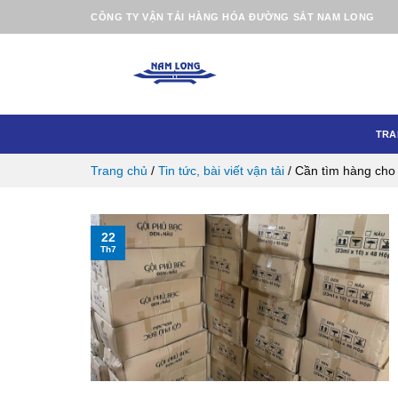
Skip
CÔNG TY VẬN TẢI HÀNG HÓA ĐƯỜNG SẮT NAM LONG
to
content
TRA
Trang chủ
/
Tin tức, bài viết vận tải
/
Cần tìm hàng cho 
22
Th7