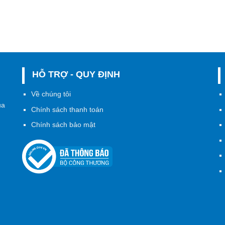
HỖ TRỢ - QUY ĐỊNH
h
Về chúng tôi
ủa
Chính sách thanh toán
Chính sách bảo mật