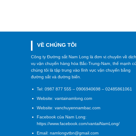
VỀ CHÚNG TÔI
Công ty Đường sắt Nam Long là đơn vị chuyên về dịc
vụ vận chuyển hàng hóa Bắc-Trung-Nam, thế mạnh c
chúng tôi là tập trung vào lĩnh vực vận chuyển bằng
đường sắt và đường biển.
Tel:
0987 877 555
–
0906940698
– 02485861061
Website:
vantainamlong.com
Website:
vanchuyennambac.com
Facebook của Nam Long:
https://www.facebook.com/vantaiNamLong/
Email:
namlongvtbn@gmail.com