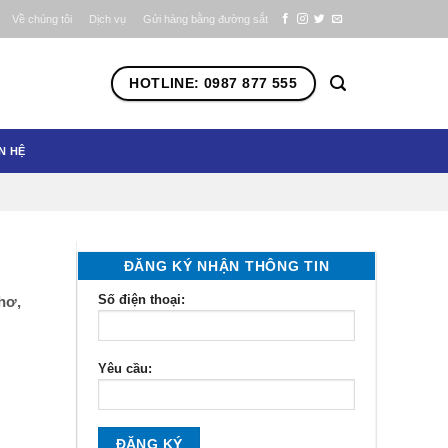
Về chúng tôi
Dịch vụ
Gửi hàng bằng đường sắt
HOTLINE: 0987 877 555
N HỆ
ĐĂNG KÝ NHẬN THÔNG TIN
Số điện thoại:
hơ,
Yêu cầu: