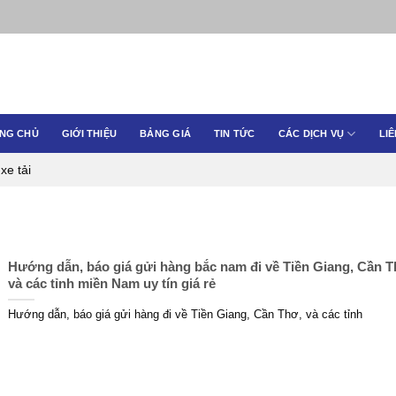
NG CHỦ
GIỚI THIỆU
BẢNG GIÁ
TIN TỨC
CÁC DỊCH VỤ
LIÊ
xe tải
Hướng dẫn, báo giá gửi hàng bắc nam đi về Tiền Giang, Cần T
và các tỉnh miền Nam uy tín giá rẻ
Hướng dẫn, báo giá gửi hàng đi về Tiền Giang, Cần Thơ, và các tỉnh